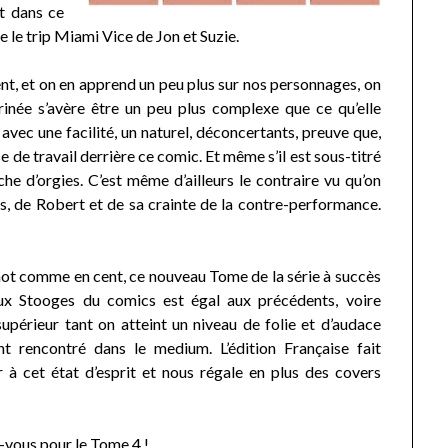
t dans ce
 le trip Miami Vice de Jon et Suzie.
ment, et on en apprend un peu plus sur nos personnages, on
née s’avère être un peu plus complexe que ce qu’elle
 avec une facilité, un naturel, déconcertants, preuve que,
e de travail derrière ce comic. Et même s’il est sous-titré
he d’orgies. C’est même d’ailleurs le contraire vu qu’on
es, de Robert et de sa crainte de la contre-performance.
ot comme en cent, ce nouveau Tome de la série à succès
ux Stooges du comics est égal aux précédents, voire
périeur tant on atteint un niveau de folie et d’audace
t rencontré dans le medium. L’édition Française fait
 à cet état d’esprit et nous régale en plus des covers
vous pour le Tome 4 !