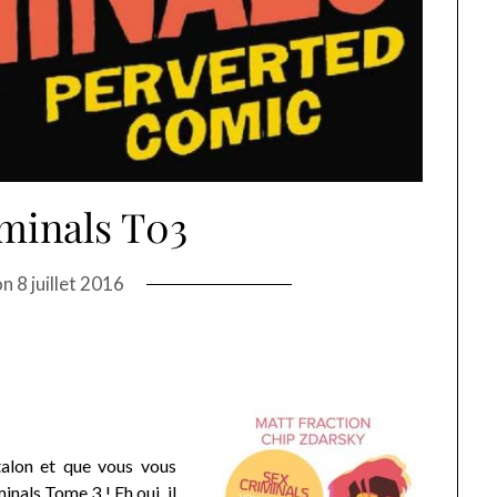
minals T03
on
8 juillet 2016
ntalon et que vous vous
minals Tome 3
! Eh oui, il