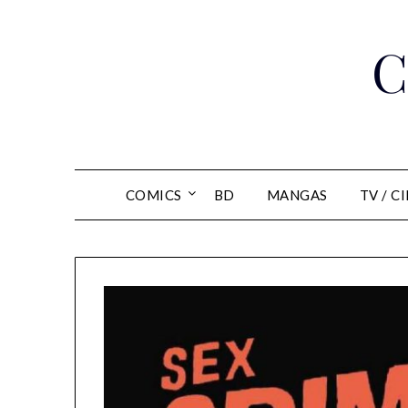
Skip
to
C
content
COMICS
BD
MANGAS
TV / C