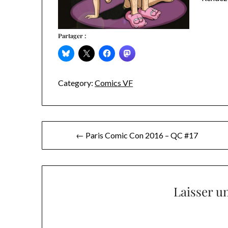
Partager :
Category:
Comics VF
Navigation
← Paris Comic Con 2016 – QC #17
de
l’article
Laisser u