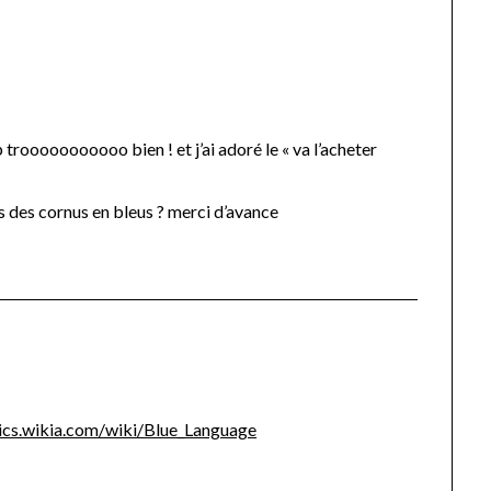
”
p trooooooooooo bien ! et j’ai adoré le « va l’acheter
ns des cornus en bleus ? merci d’avance
ics.wikia.com/wiki/Blue_Language