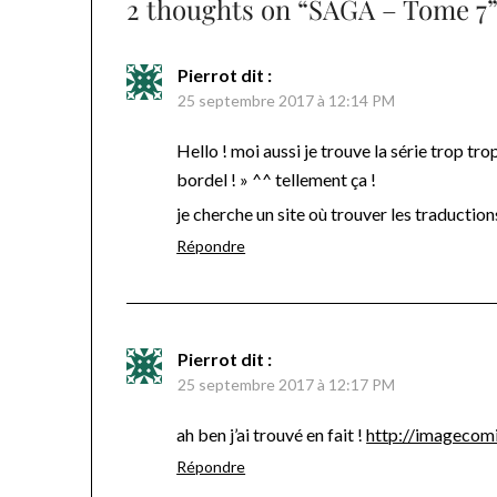
2 thoughts on “
SAGA – Tome 7
Pierrot
dit :
25 septembre 2017 à 12:14 PM
Hello ! moi aussi je trouve la série trop tro
bordel ! » ^^ tellement ça !
je cherche un site où trouver les traductio
Répondre
Pierrot
dit :
25 septembre 2017 à 12:17 PM
ah ben j’ai trouvé en fait !
http://imagecom
Répondre