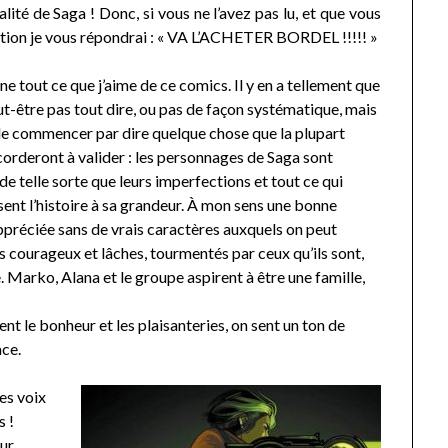
alité de Saga ! Donc, si vous ne l’avez pas lu, et que vous
tion je vous répondrai : « VA L’ACHETER BORDEL !!!!! »
e tout ce que j’aime de ce comics. Il y en a tellement que
ut-être pas tout dire, ou pas de façon systématique, mais
e commencer par dire quelque chose que la plupart
corderont à valider : les personnages de Saga sont
 de telle sorte que leurs imperfections et tout ce qui
ent l’histoire à sa grandeur. À mon sens une bonne
appréciée sans de vrais caractères auxquels on peut
is courageux et lâches, tourmentés par ceux qu’ils sont,
e. Marko, Alana et le groupe aspirent à être une famille,
ent le bonheur et les plaisanteries, on sent un ton de
ace.
es voix
s !
our