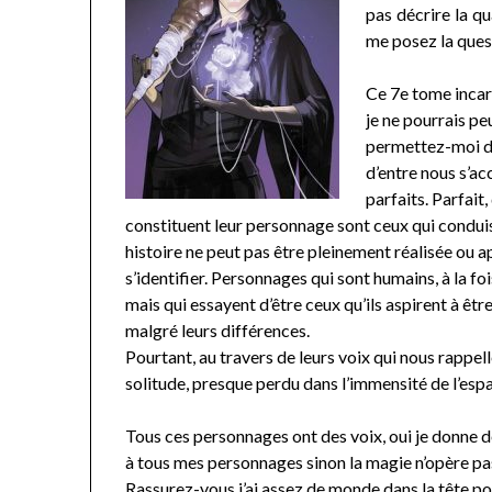
pas décrire la qu
me posez la ques
Ce 7e tome incarn
je ne pourrais pe
permettez-moi d
d’entre nous s’ac
parfaits. Parfait,
constituent leur personnage sont ceux qui conduis
histoire ne peut pas être pleinement réalisée ou 
s’identifier. Personnages qui sont humains, à la fo
mais qui essayent d’être ceux qu’ils aspirent à êtr
malgré leurs différences.
Pourtant, au travers de leurs voix qui nous rappell
solitude, presque perdu dans l’immensité de l’esp
Tous ces personnages ont des voix, oui je donne d
à tous mes personnages sinon la magie n’opère pa
Rassurez-vous j’ai assez de monde dans la tête p