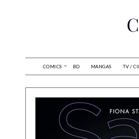
Skip
to
C
content
COMICS
BD
MANGAS
TV / C