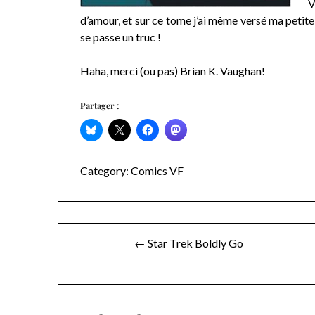
V
d’amour, et sur ce tome j’ai même versé ma petite l
se passe un truc !
Haha, merci (ou pas) Brian K. Vaughan!
Partager :
Category:
Comics VF
Navigation
← Star Trek Boldly Go
de
l’article