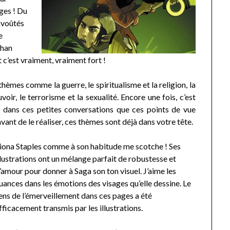
ges ! Du
envoûtés
e
ghan
t c’est vraiment, vraiment fort !
thèmes comme la guerre, le spiritualisme et la religion, la
oir, le terrorisme et la sexualité. Encore une fois, c’est
t dans ces petites conversations que ces points de vue
vant de le réaliser, ces thèmes sont déjà dans votre tête.
iona Staples comme à son habitude me scotche ! Ses
llustrations ont un mélange parfait de robustesse et
’amour pour donner à Saga son ton visuel. J’aime les
uances dans les émotions des visages qu’elle dessine. Le
ens de l’émerveillement dans ces pages a été
fficacement transmis par les illustrations.