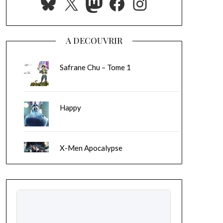
Bluesky
X
Mastodon
Facebook
Instagram
A DECOUVRIR
Safrane Chu – Tome 1
Happy
X-Men Apocalypse