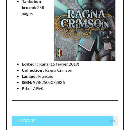
Tankobon
broché:
258
pages
Editeur :
Kana (15 février 2019)
Collection :
Ragna Crimson
Langue :
Français
ISBN:
978-2505073826
Prix :
7,95€
HISTOIRE
95%