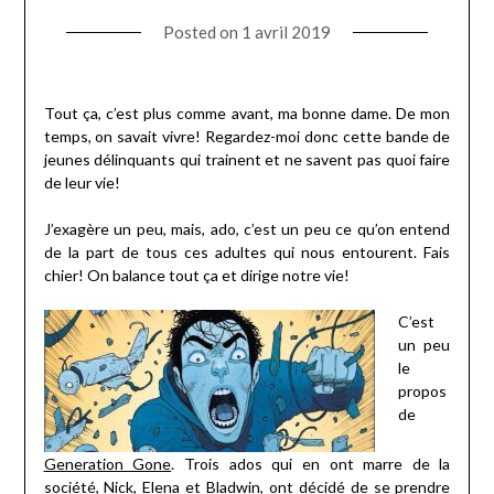
Posted on
1 avril 2019
Tout ça, c’est plus comme avant, ma bonne dame. De mon
temps, on savait vivre! Regardez-moi donc cette bande de
jeunes délinquants qui trainent et ne savent pas quoi faire
de leur vie!
J’exagère un peu, mais, ado, c’est un peu ce qu’on entend
de la part de tous ces adultes qui nous entourent. Fais
chier! On balance tout ça et dirige notre vie!
C’est
un peu
le
propos
de
Generation Gone
. Trois ados qui en ont marre de la
société, Nick, Elena et Bladwin, ont décidé de se prendre