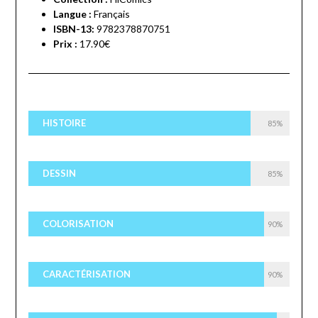
Langue :
Français
ISBN-13:
9782378870751
Prix :
17.90€
HISTOIRE
85%
DESSIN
85%
COLORISATION
90%
CARACTÉRISATION
90%