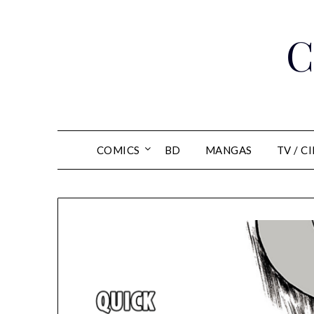
Skip
to
C
content
COMICS
BD
MANGAS
TV / C