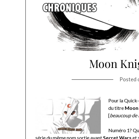
Moon Kni
Posted 
Pour la Quick-C
du titre
Moon 
[
beaucoup de 
Numéro 1? Que 
série du même nom sortie avant
Secret Wars
et 