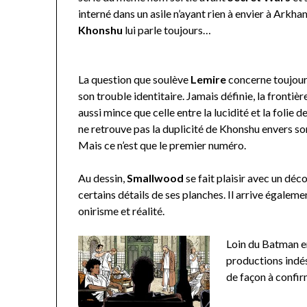
interné dans un asile n’ayant rien à envier à Arkh
Khonshu
lui parle toujours…
La question que soulève
Lemire
concerne toujour
son trouble identitaire. Jamais définie, la frontière
aussi mince que celle entre la lucidité et la folie d
ne retrouve pas la duplicité de Khonshu envers so
Mais ce n’est que le premier numéro.
Au dessin,
Smallwood
se fait plaisir avec un déc
certains détails de ses planches. Il arrive égalemen
onirisme et réalité.
Loin du Batman en
productions indés
de façon à confir