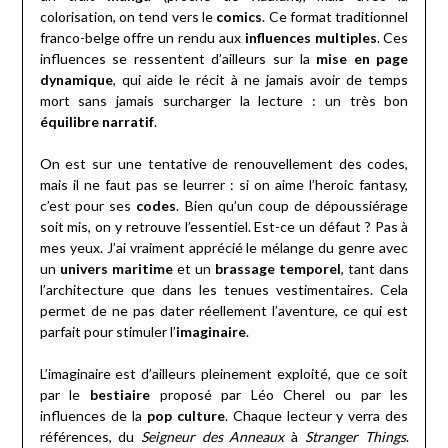
colorisation, on tend vers le
comics
. Ce format traditionnel
franco-belge offre un rendu aux
influences multiples
. Ces
influences se ressentent d’ailleurs sur la
mise en page
dynamique
, qui aide le récit à ne jamais avoir de temps
mort sans jamais surcharger la lecture : un très bon
équilibre narratif
.
On est sur une tentative de renouvellement des codes,
mais il ne faut pas se leurrer : si on aime l’heroic fantasy,
c’est pour ses
codes
. Bien qu’un coup de dépoussiérage
soit mis, on y retrouve l’essentiel. Est-ce un défaut ? Pas à
mes yeux. J’ai vraiment apprécié le mélange du genre avec
un
univers maritime
et un
brassage temporel
, tant dans
l’architecture que dans les tenues vestimentaires. Cela
permet de ne pas dater réellement l’aventure, ce qui est
parfait pour stimuler l’
imaginaire
.
L’imaginaire est d’ailleurs pleinement exploité, que ce soit
par le
bestiaire
proposé par Léo Cherel ou par les
influences de la
pop culture
. Chaque lecteur y verra des
références, du
Seigneur des Anneaux
à
Stranger Things
.