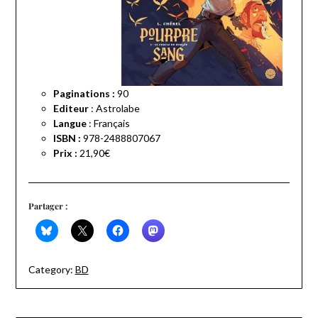
Paginations :
90
Editeur
: Astrolabe
Langue
:
Français
ISBN :
978-2488807067
Prix :
21,90€
Partager :
Category:
BD