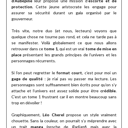
d’Aubépine
leur propose une mission d’
escorte et de
protection
. Cette jeune aristocrate les engage pour
assurer sa sécurité durant un gala organisé par le
gouverneur.
Très vite, notre duo (et nous, lecteurs) voyons que
quelque chose ne tourne pas rond, et cela ne tarde pas à
se manifester. Voilà globalement ce que nous allons
retrouver dans ce
tome 1
, qui est un vrai
tome de mise en
place
présentant les grands principes de l’univers et les
personnages récurrents.
Si l’on peut regretter le
format court
, c’est pour moi un
gage de qualité
: je n’ai pas vu passer ma lecture. Les
personnages sont suffisamment bien écrits pour qu’on s’y
attache et l’univers est assez solide pour être
crédible
.
C’est un tome 1 frustrant car il en montre beaucoup sans
trop en dévoiler !
Graphiquement,
Léo Cherel
propose un style vraiment
chouette. Sans la couleur, on pourrait s’y méprendre avec
un trait
manga
(proche de
Radiant
), mais avec la