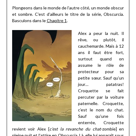
Plongeons dans le monde de l’autre côté, un monde obscur
et sombre. C’est d’ailleurs le titre de la série, Obscurcia.
Basculons dans le
Chapitre 1
.
Alex a peur la nuit. Il
rêve, ou plutôt, il
cauchemarde. Mais à 12
ans il faut être fort,
surtout quand on
assume le rôle de
protecteur pour sa
petite sœur. Sauf qu’un
jour… patatras!
Croquette se fait
percuter par la voiture
paternelle. Croquette,
c’est le nom du chat.
Sauf qu’une fois
enterrée, Croquette
revient voir Alex [
c’est la revanche du chat-
zombie] en
pleine nuit et l’attire en Obscurcia. Là, elle lui apparaît sous