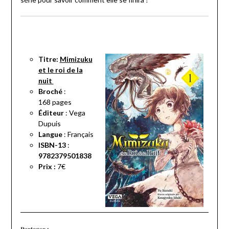
Titre:
Mimizuku
et le roi de la
nuit
Broché
:
168
pages
Éditeur
: Vega
Dupuis
Langue
:
Français
ISBN-13
:
9782379501838
Prix :
7€