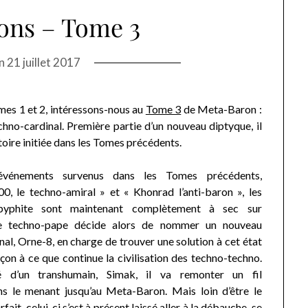
ons – Tome 3
on
21 juillet 2017
mes 1 et 2, intéressons-nous au
Tome 3
de Meta-Baron :
chno-cardinal. Première partie d’un nouveau diptyque, il
stoire initiée dans les Tomes précédents.
événements survenus dans les Tomes précédents,
0, le techno-amiral » et « Khonrad l’anti-baron », les
épyphite sont maintenant complètement à sec sur
e techno-pape décide alors de nommer un nouveau
al, Orne-8, en charge de trouver une solution à cet état
açon à ce que continue la civilisation des techno-techno.
 d’un transhumain, Simak, il va remonter un fil
ns le menant jusqu’au Meta-Baron. Mais loin d’être le
ait, celui-ci s’est à présent laissé aller à la débauche, se