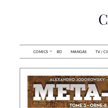
Skip
to
C
content
COMICS
BD
MANGAS
TV / C