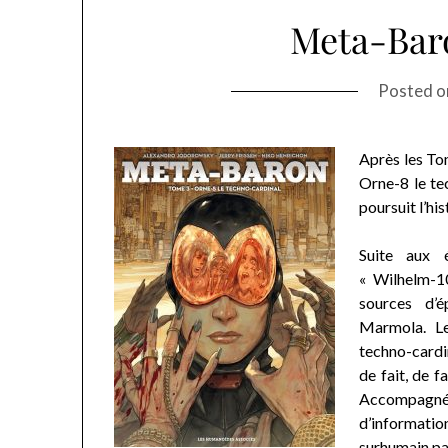
Meta-Bar
Posted 
Après les To
Orne-8 le te
poursuit l’hi
Suite aux 
« Wilhelm-10
sources d’
Marmola. L
techno-cardin
de fait, de f
Accompagné
d’informatio
surhumain parf