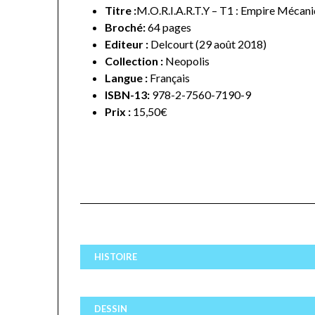
Titre :
M.O.R.I.A.R.T.Y – T1 : Empire Mécan
Broché:
64 pages
Editeur :
Delcourt (29 août 2018)
Collection :
Neopolis
Langue :
Français
ISBN-13:
978-2-7560-7190-9
Prix :
15,50€
HISTOIRE
DESSIN