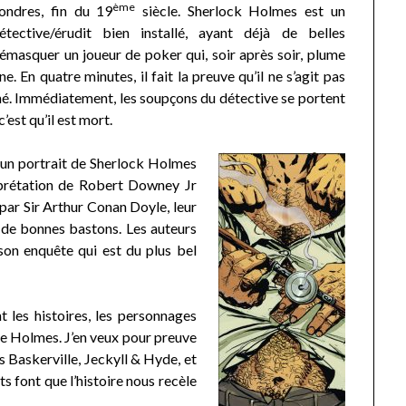
ème
ondres, fin du 19
siècle. Sherlock Holmes est un
étective/érudit bien installé, ayant déjà de belles
a démasquer un joueur de poker qui, soir après soir, plume
 En quatre minutes, il fait la preuve qu’il ne s’agit pas
é. Immédiatement, les soupçons du détective se portent
’est qu’il est mort.
 un portrait de Sherlock Holmes
erprétation de Robert Downey Jr
par Sir Arthur Conan Doyle, leur
s de bonnes bastons. Les auteurs
on enquête qui est du plus bel
t les histoires, les personnages
 de Holmes. J’en veux pour preuve
es Baskerville, Jeckyll & Hyde, et
ts font que l’histoire nous recèle