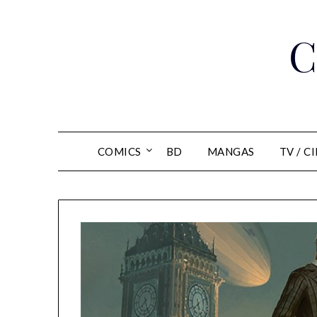
Skip
to
C
content
COMICS
BD
MANGAS
TV / C