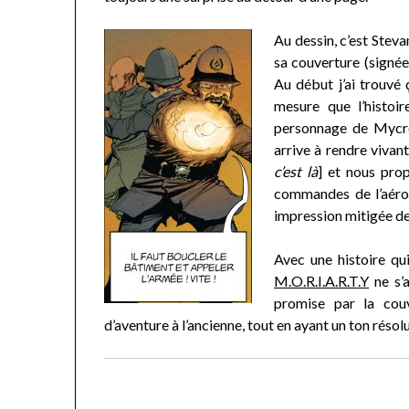
Au dessin, c’est Steva
sa couverture (signée 
Au début j’ai trouvé 
mesure que l’histoi
personnage de Mycro
arrive à rendre vivan
c’est là
] et nous pro
commandes de l’aéros
impression mitigée d
Avec une histoire qui
M.O.R.I.A.R.T.Y
ne s’
promise par la couv
d’aventure à l’ancienne, tout en ayant un ton rés