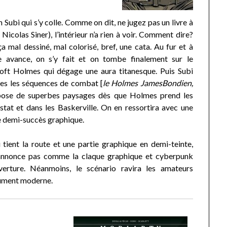
n Subi qui s’y colle. Comme on dit, ne jugez pas un livre à
Nicolas Siner), l’intérieur n’a rien à voir. Comment dire?
ça mal dessiné, mal colorisé, bref, une cata. Au fur et à
re avance, on s’y fait et on tombe finalement sur le
ft Holmes qui dégage une aura titanesque. Puis Subi
tes les séquences de combat [
le Holmes JamesBondien,
pose de superbes paysages dès que Holmes prend les
tat et dans les Baskerville. On en ressortira avec une
e demi-succès graphique.
 tient la route et une partie graphique en demi-teinte,
annonce pas comme la claque graphique et cyberpunk
erture. Néanmoins, le scénario ravira les amateurs
olument moderne.