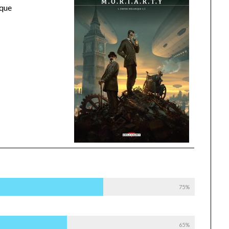
ique
75%
65%