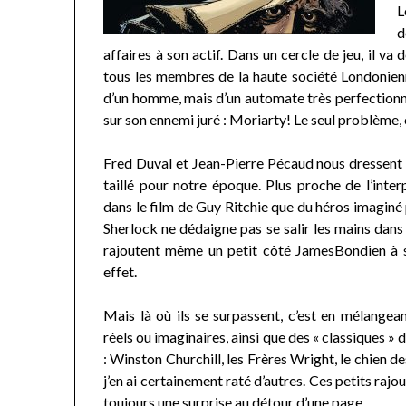
L
d
affaires à son actif. Dans un cercle de jeu, il v
tous les membres de la haute société Londonienne.
d’un homme, mais d’un automate très perfectionn
sur son ennemi juré : Moriarty! Le seul problème, c
Fred Duval et Jean-Pierre Pécaud nous dressent
taillé pour notre époque. Plus proche de l’int
dans le film de Guy Ritchie que du héros imaginé 
Sherlock ne dédaigne pas se salir les mains dan
rajoutent même un petit côté JamesBondien à s
effet.
Mais là où ils se surpassent, c’est en mélangean
réels ou imaginaires, ainsi que des « classiques »
: Winston Churchill, les Frères Wright, le chien d
j’en ai certainement raté d’autres. Ces petits rajou
toujours une surprise au détour d’une page.