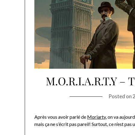
M.O.R.I.A.R.T.Y – 
Posted on
Après vous avoir parlé de
Moriarty
, on va aujour
mais ça ne s’écrit pas pareil! Surtout, ce n’est pas