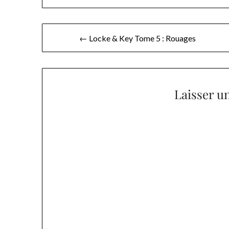
Navigation
← Locke & Key Tome 5 : Rouages
de
l’article
Laisser u