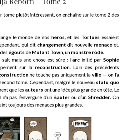
nja Reborn – Tome 2
 tome plutôt intéressant, on enchaîne sur le tome 2 des
hangé le monde de nos
héros
, et les
Tortues
essaient
ependant, qui dit
changement
dit nouvelle
menace
et,
des
égouts
de
Mutant Town
, un
monstre rôde
.
e sait mais une chose est sûre : l’
arc
initié par
Sophie
ppement sur la
reconstruction
. Loin des précédents
construction
ne touche pas uniquement la
ville
— on l’a
ce second tome. Cependant, malgré le nouveau
statu quo
ement que les
auteurs
ont une idée plus grande en tête. Le
 n’a pas l’envergure d’un
Baxter
ou d’un
Shredder
. On
aint toujours des menaces plus grandes.