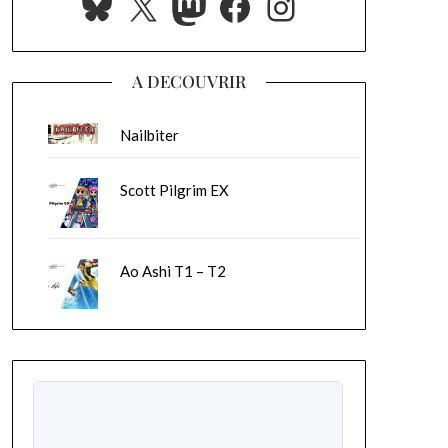
Bluesky
X
Mastodon
Facebook
Instagram
A DECOUVRIR
Nailbiter
Scott Pilgrim EX
Ao Ashi T1 – T2