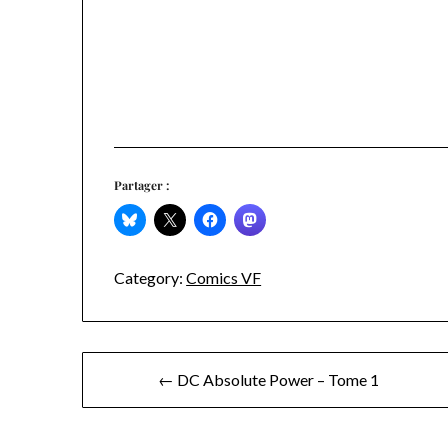
Partager :
Category:
Comics VF
Navigation
← DC Absolute Power – Tome 1
de