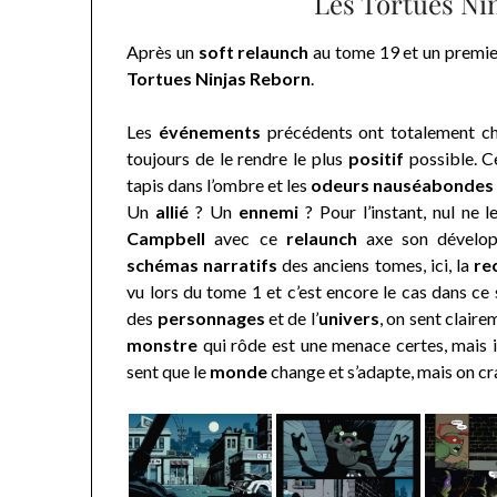
Les Tortues Ni
Après un
soft relaunch
au tome 19 et un premier
Tortues Ninjas Reborn
.
Les
événements
précédents ont totalement c
toujours de le rendre le plus
positif
possible. C
tapis dans l’ombre et les
odeurs nauséabondes
Un
allié
? Un
ennemi
? Pour l’instant, nul ne l
Campbell
avec ce
relaunch
axe son dévelo
schémas narratifs
des anciens tomes, ici, la
re
vu lors du tome 1 et c’est encore le cas dans 
des
personnages
et de l’
univers
, on sent clair
monstre
qui rôde est une menace certes, mais il
sent que le
monde
change et s’adapte, mais on cr