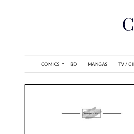
Skip
to
C
content
COMICS
BD
MANGAS
TV / C