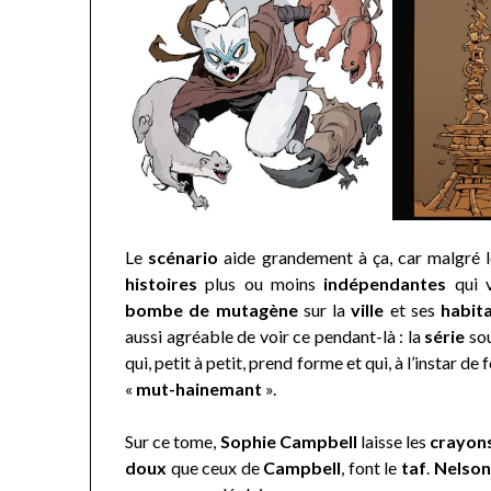
Le
scénario
aide grandement à ça, car malgré 
histoires
plus ou moins
indépendantes
qui v
bombe de mutagène
sur la
ville
et ses
habit
aussi agréable de voir ce pendant-là : la
série
sou
qui, petit à petit, prend forme et qui, à l’instar de
«
mut-hainemant
».
Sur ce tome,
Sophie Campbell
laisse les
crayon
doux
que ceux de
Campbell
, font le
taf
.
Nelson