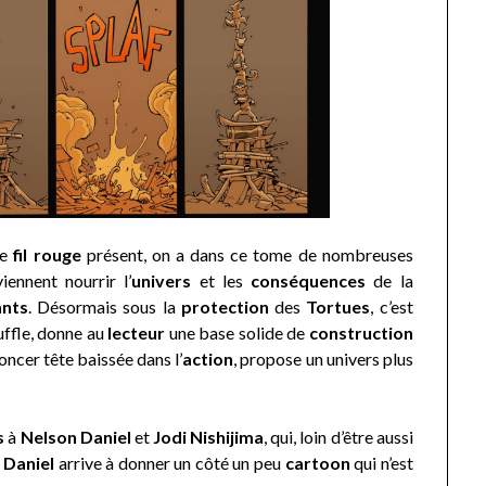
le
fil rouge
présent, on a dans ce tome de nombreuses
iennent nourrir l’
univers
et les
conséquences
de la
ants
. Désormais sous la
protection
des
Tortues
, c’est
ffle, donne au
lecteur
une base solide de
construction
 foncer tête baissée dans l’
action
, propose un univers plus
s
à
Nelson Daniel
et
Jodi Nishijima
, qui, loin d’être aussi
 Daniel
arrive à donner un côté un peu
cartoon
qui n’est