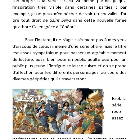
ton propre à la série ! Cela va même parfois jusqu’à
l’inspiration très visible dans certaines parties : par
exemple, je ne peux m’empêcher de voir un chevalier d’or
tiré tout droit de
Saint S
eiya
dans cette nouvelle forme
qu’arbore Galen grâce à Ténébris.
Pour l’instant, il ne s’agit clairement pas à mes yeux
d’un coup de cœur, ni même d’une série phare, mais le titre
est assez sympathique pour passer un agréable moment
de lecture, aussi bien pour un public adulte que pour un
public plus jeune. L’intrigue se laisse suivre et on se prend
d’affection pour les différents personnages, au cours des
diverses péripéties qu’ils traverseront.
Bref, la
série
reste
assez
intéressante avec ce second tome. L’avantage de cette