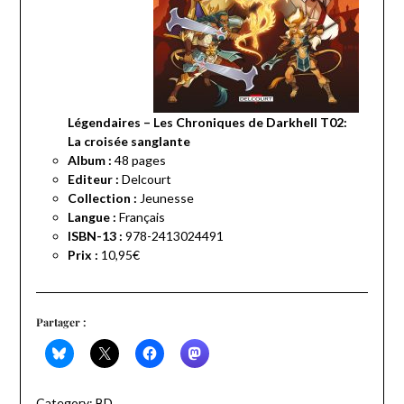
Légendaires – Les Chroniques de Darkhell T02:
La croisée sanglante
Album :
48 pages
Editeur :
Delcourt
Collection :
Jeunesse
Langue :
Français
ISBN-13 :
978-2413024491
Prix :
10,95€
Partager :
Category:
BD