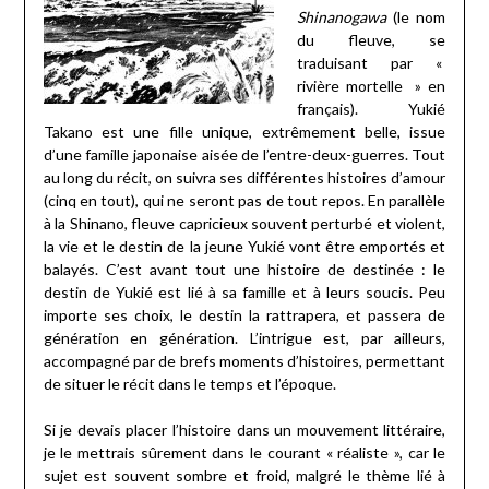
Shinanogawa
(le nom
du fleuve, se
traduisant par «
rivière mortelle » en
français). Yukié
Takano est une fille unique, extrêmement belle, issue
d’une famille japonaise aisée de l’entre-deux-guerres. Tout
au long du récit, on suivra ses différentes histoires d’amour
(cinq en tout), qui ne seront pas de tout repos. En parallèle
à la Shinano, fleuve capricieux souvent perturbé et violent,
la vie et le destin de la jeune Yukié vont être emportés et
balayés. C’est avant tout une histoire de destinée : le
destin de Yukié est lié à sa famille et à leurs soucis. Peu
importe ses choix, le destin la rattrapera, et passera de
génération en génération. L’intrigue est, par ailleurs,
accompagné par de brefs moments d’histoires, permettant
de situer le récit dans le temps et l’époque.
Si je devais placer l’histoire dans un mouvement littéraire,
je le mettrais sûrement dans le courant « réaliste », car le
sujet est souvent sombre et froid, malgré le thème lié à