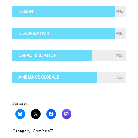
DESSIN
90%
COLORISATION
90%
CARACTÉRISATION
70%
AMBIANCE GLOBALE
75%
Partager :
Category:
Comics VF