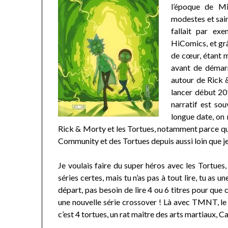
l’époque de Mi
modestes et sai
fallait par ex
HiComics, et grâ
de cœur, étant m
avant de démarr
autour de Rick &
lancer début 201
narratif est so
longue date, on 
Rick & Morty et les Tortues, notamment parce qu
Community et des Tortues depuis aussi loin que j
Je voulais faire du super héros avec les Tortues, c
séries certes, mais tu n’as pas à tout lire, tu as 
départ, pas besoin de lire 4 ou 6 titres pour que
une nouvelle série crossover ! Là avec TMNT, le 
c’est 4 tortues, un rat maître des arts martiaux, Ca