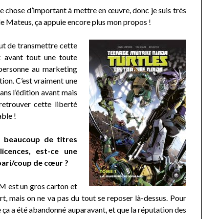
chose d’important à mettre en œuvre, donc je suis très
 de Mateus, ça appuie encore plus mon propos !
but de transmettre cette
 avant tout une toute
e personne au marketing
tion. C’est vraiment une
ans l’édition avant mais
etrouver cette liberté
able !
t beaucoup de titres
icences, est-ce une
pari/coup de cœur ?
R&M est un gros carton et
rt, mais on ne va pas du tout se reposer là-dessus. Pour
ue ça a été abandonné auparavant, et que la réputation des