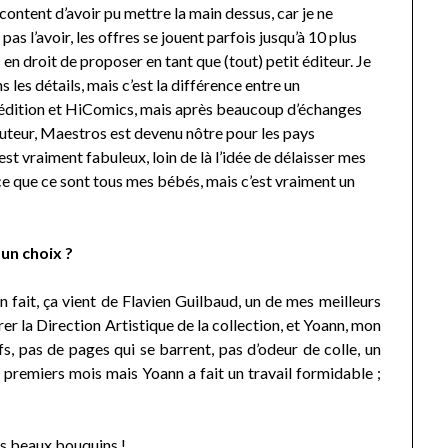
 content d’avoir pu mettre la main dessus, car je ne
as l’avoir, les offres se jouent parfois jusqu’à 10 plus
s en droit de proposer en tant que (tout) petit éditeur. Je
s les détails, mais c’est la différence entre un
édition et HiComics, mais après beaucoup d’échanges
’auteur, Maestros est devenu nôtre pour les pays
st vraiment fabuleux, loin de là l’idée de délaisser mes
ce que ce sont tous mes bébés, mais c’est vraiment un
 un choix ?
fait, ça vient de Flavien Guilbaud, un de mes meilleurs
rer la Direction Artistique de la collection, et Yoann, mon
fs, pas de pages qui se barrent, pas d’odeur de colle, un
s premiers mois mais Yoann a fait un travail formidable ;
es beaux bouquins !