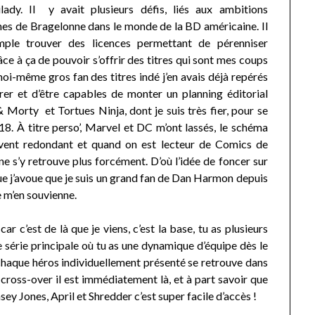
lady. Il y avait plusieurs défis, liés aux ambitions
nes de Bragelonne dans le monde de la BD américaine. Il
emple trouver des licences permettant de pérenniser
ce à ça de pouvoir s’offrir des titres qui sont mes coups
oi-même gros fan des titres indé j’en avais déjà repérés
er et d’être capables de monter un planning éditorial
 Morty et Tortues Ninja, dont je suis très fier, pour se
8. À titre perso’, Marvel et DC m’ont lassés, le schéma
uvent redondant et quand on est lecteur de Comics de
ne s’y retrouve plus forcément. D’où l’idée de foncer sur
e j’avoue que je suis un grand fan de Dan Harmon depuis
e m’en souvienne.
ar c’est de là que je viens, c’est la base, tu as plusieurs
une série principale où tu as une dynamique d’équipe dès le
 chaque héros individuellement présenté se retrouve dans
cross-over il est immédiatement là, et à part savoir que
sey Jones, April et Shredder c’est super facile d’accès !