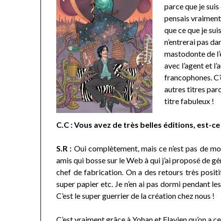
parce que je suis
pensais vraiment p
que ce que je sui
n’entrerai pas dan
mastodonte de l’
avec l’agent et l
francophones. C’e
autres titres par
titre fabuleux !
C.C : Vous avez de très belles éditions, est-ce
S.R :
Oui complètement, mais ce n’est pas de mon 
amis qui bosse sur le Web à qui j’ai proposé de gé
chef de fabrication. On a des retours très positi
super papier etc. Je n’en ai pas dormi pendant le
C’est le super guerrier de la création chez nous !
C’est vraiment grâce à Yohan et Flavien qu’on a c