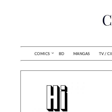
Skip
to
C
content
COMICS
BD
MANGAS
TV / C