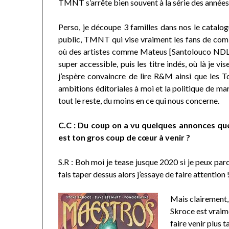
TMNT s’arrête bien souvent à la série des années 
Perso, je découpe 3 familles dans nos le catalo
public, TMNT qui vise vraiment les fans de comic
où des artistes comme Mateus [Santolouco NDLR] o
super accessible, puis les titre indés, où là je v
j’espère convaincre de lire R&M ainsi que les T
ambitions éditoriales à moi et la politique de mar
tout le reste, du moins en ce qui nous concerne.
C.C : Du coup on a vu quelques annonces que 
est ton gros coup de cœur à venir ?
S.R : Boh moi je tease jusque 2020 si je peux parc
fais taper dessus alors j’essaye de faire attention 
Mais clairement, 
Skroce est vraime
faire venir plus 