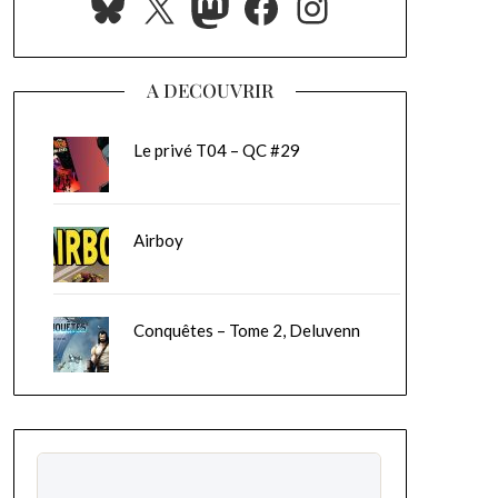
Bluesky
X
Mastodon
Facebook
Instagram
A DECOUVRIR
Le privé T04 – QC #29
Airboy
Conquêtes – Tome 2, Deluvenn