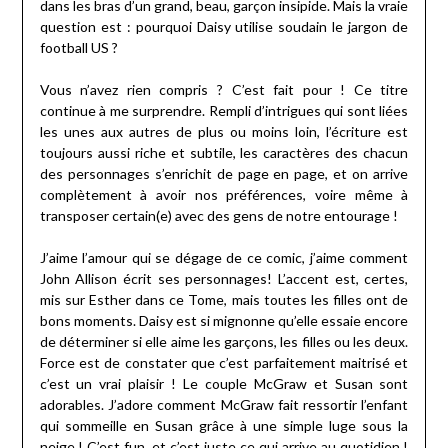
dans les bras d’un grand, beau, garçon insipide. Mais la vraie
question est : pourquoi Daisy utilise soudain le jargon de
football US ?
Vous n’avez rien compris ? C’est fait pour ! Ce titre
continue à me surprendre. Rempli d’intrigues qui sont liées
les unes aux autres de plus ou moins loin, l’écriture est
toujours aussi riche et subtile, les caractères des chacun
des personnages s’enrichit de page en page, et on arrive
complètement à avoir nos préférences, voire même à
transposer certain(e) avec des gens de notre entourage !
J’aime l’amour qui se dégage de ce comic, j’aime comment
John Allison écrit ses personnages! L’accent est, certes,
mis sur Esther dans ce Tome, mais toutes les filles ont de
bons moments. Daisy est si mignonne qu’elle essaie encore
de déterminer si elle aime les garçons, les filles ou les deux.
Force est de constater que c’est parfaitement maitrisé et
c’est un vrai plaisir ! Le couple McGraw et Susan sont
adorables. J’adore comment McGraw fait ressortir l’enfant
qui sommeille en Susan grâce à une simple luge sous la
neige ! C’est fun, et c’est juste ce qui arrive au quotidien !