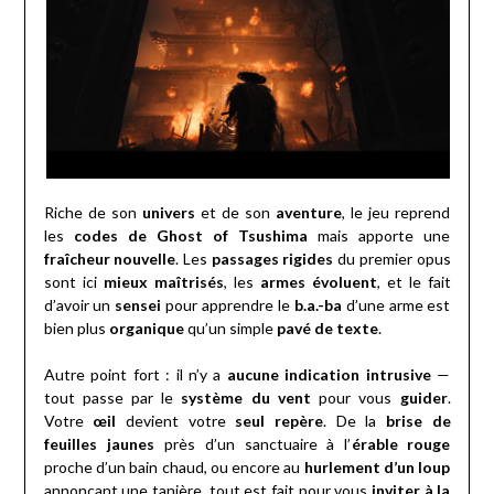
Riche de son
univers
et de son
aventure
, le jeu reprend
les
codes de Ghost of Tsushima
mais apporte une
fraîcheur nouvelle
. Les
passages rigides
du premier opus
sont ici
mieux maîtrisés
, les
armes évoluent
, et le fait
d’avoir un
sensei
pour apprendre le
b.a.-ba
d’une arme est
bien plus
organique
qu’un simple
pavé de texte
.
Autre point fort : il n’y a
aucune indication intrusive
—
tout passe par le
système du vent
pour vous
guider
.
Votre
œil
devient votre
seul repère
. De la
brise de
feuilles jaunes
près d’un sanctuaire à l’
érable rouge
proche d’un bain chaud, ou encore au
hurlement d’un loup
annonçant une tanière, tout est fait pour vous
inviter à la