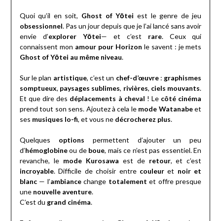
Quoi qu’il en soit,
Ghost of Yōtei
est le genre de jeu
obsessionnel
. Pas un jour depuis que je l’ai lancé sans avoir
envie d’
explorer Yōtei
— et c’est
rare
. Ceux qui
connaissent mon
amour pour Horizon
le savent : je mets
Ghost of Yōtei
au même niveau
.
Sur le plan
artistique
, c’est un
chef-d’œuvre
:
graphismes
somptueux
,
paysages sublimes
,
rivières
,
ciels mouvants
.
Et que dire des
déplacements à cheval
! Le
côté cinéma
prend tout son sens. Ajoutez à cela le
mode Watanabe
et
ses
musiques lo-fi
, et vous ne
décrocherez plus
.
Quelques
options
permettent d’ajouter un peu
d’
hémoglobine
ou de
boue
, mais ce n’est pas essentiel. En
revanche, le
mode Kurosawa
est de
retour
, et c’est
incroyable
. Difficile de choisir entre
couleur
et
noir et
blanc
— l’
ambiance
change
totalement
et offre presque
une
nouvelle aventure
.
C’est du
grand cinéma
.