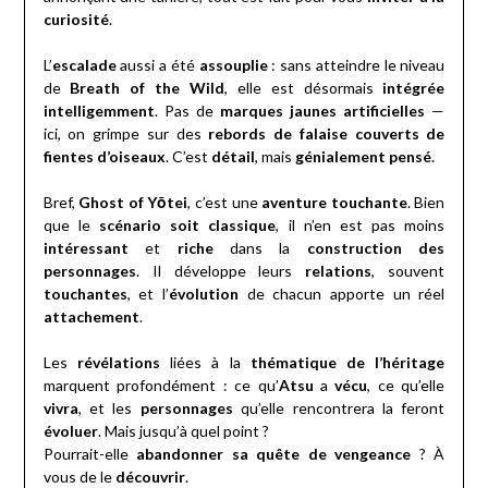
curiosité
.
L’
escalade
aussi a été
assouplie
: sans atteindre le niveau
de
Breath of the Wild
, elle est désormais
intégrée
intelligemment
. Pas de
marques jaunes artificielles
—
ici, on grimpe sur des
rebords de falaise couverts de
fientes d’oiseaux
. C’est
détail
, mais
génialement pensé
.
Bref,
Ghost of Yōtei
, c’est une
aventure touchante
. Bien
que le
scénario soit classique
, il n’en est pas moins
intéressant
et
riche
dans la
construction des
personnages
. Il développe leurs
relations
, souvent
touchantes
, et l’
évolution
de chacun apporte un réel
attachement
.
Les
révélations
liées à la
thématique de l’héritage
marquent profondément : ce qu’
Atsu
a
vécu
, ce qu’elle
vivra
, et les
personnages
qu’elle rencontrera la feront
évoluer
. Mais jusqu’à quel point ?
Pourrait-elle
abandonner sa quête de vengeance
? À
vous de le
découvrir
.