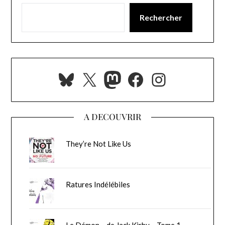
Rechercher
Bluesky
X
Mastodon
Facebook
Instagra
A DECOUVRIR
They’re Not Like Us
Ratures Indélébiles