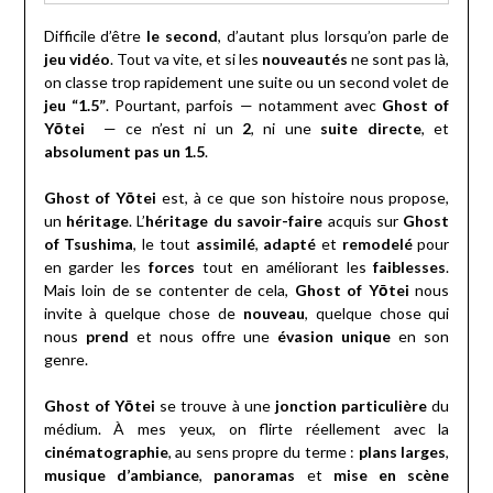
Difficile d’être
le second
, d’autant plus lorsqu’on parle de
jeu vidéo
. Tout va vite, et si les
nouveautés
ne sont pas là,
on classe trop rapidement une suite ou un second volet de
jeu “1.5”
. Pourtant, parfois — notamment avec
Ghost of
Yōtei
— ce n’est ni un
2
, ni une
suite directe
, et
absolument pas un 1.5
.
Ghost of Yōtei
est, à ce que son histoire nous propose,
un
héritage
. L’
héritage du savoir-faire
acquis sur
Ghost
of Tsushima
, le tout
assimilé
,
adapté
et
remodelé
pour
en garder les
forces
tout en améliorant les
faiblesses
.
Mais loin de se contenter de cela,
Ghost of Yōtei
nous
invite à quelque chose de
nouveau
, quelque chose qui
nous
prend
et nous offre une
évasion unique
en son
genre.
Ghost of Yōtei
se trouve à une
jonction particulière
du
médium. À mes yeux, on flirte réellement avec la
cinématographie
, au sens propre du terme :
plans larges
,
musique d’ambiance
,
panoramas
et
mise en scène