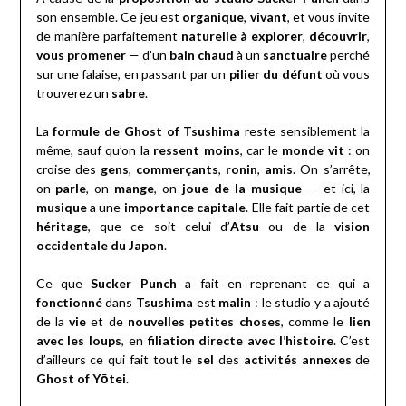
son ensemble. Ce jeu est
organique
,
vivant
, et vous invite
de manière parfaitement
naturelle à explorer
,
découvrir
,
vous promener
— d’un
bain chaud
à un
sanctuaire
perché
sur une falaise, en passant par un
pilier du défunt
où vous
trouverez un
sabre
.
La
formule de Ghost of Tsushima
reste sensiblement la
même, sauf qu’on la
ressent moins
, car le
monde vit
: on
croise des
gens
,
commerçants
,
ronin
,
amis
. On s’arrête,
on
parle
, on
mange
, on
joue de la musique
— et ici, la
musique
a une
importance capitale
. Elle fait partie de cet
héritage
, que ce soit celui d’
Atsu
ou de la
vision
occidentale du Japon
.
Ce que
Sucker Punch
a fait en reprenant ce qui a
fonctionné
dans
Tsushima
est
malin
: le studio y a ajouté
de la
vie
et de
nouvelles petites choses
, comme le
lien
avec les loups
, en
filiation directe avec l’histoire
. C’est
d’ailleurs ce qui fait tout le
sel
des
activités annexes
de
Ghost of Yōtei
.