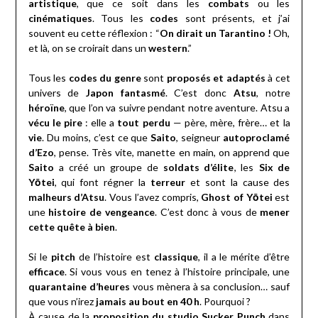
artistique
, que ce soit dans les
combats
ou les
cinématiques
. Tous les
codes
sont présents, et j’ai
souvent eu cette réflexion : “
On dirait un Tarantino !
Oh,
et là, on se croirait dans un
western
.”
Tous les
codes du genre
sont
proposés et adaptés
à cet
univers de
Japon fantasmé
. C’est donc
Atsu
, notre
héroïne
, que l’on va suivre pendant notre aventure. Atsu a
vécu le pire
: elle a
tout perdu
— père, mère, frère… et la
vie
. Du moins, c’est ce que
Saito
, seigneur
autoproclamé
d’Ezo
, pense. Très vite, manette en main, on apprend que
Saito
a créé un groupe de
soldats d’élite
, les
Six de
Yōtei
, qui font régner la
terreur
et sont la cause des
malheurs d’Atsu
. Vous l’avez compris,
Ghost of Yōtei
est
une
histoire de vengeance
. C’est donc à vous de
mener
cette quête à bien
.
Si le
pitch
de l’histoire est
classique
, il a le mérite d’être
efficace
. Si vous vous en tenez à l’histoire principale, une
quarantaine d’heures
vous mènera à sa conclusion… sauf
que vous n’irez
jamais au bout en 40 h
. Pourquoi ?
À cause de la
proposition du studio Sucker Punch
dans