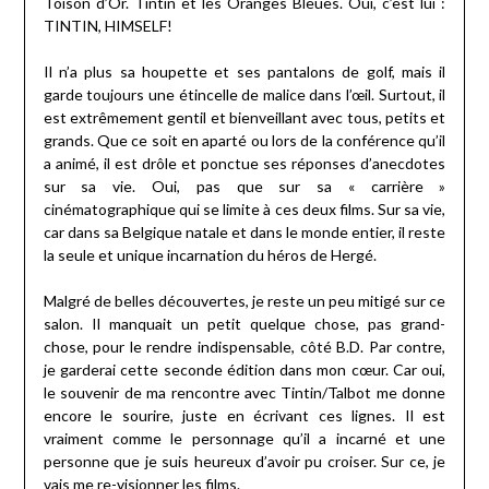
Toison d’Or. Tintin et les Oranges Bleues. Oui, c’est lui :
TINTIN, HIMSELF!
Il n’a plus sa houpette et ses pantalons de golf, mais il
garde toujours une étincelle de malice dans l’œil. Surtout, il
est extrêmement gentil et bienveillant avec tous, petits et
grands. Que ce soit en aparté ou lors de la conférence qu’il
a animé, il est drôle et ponctue ses réponses d’anecdotes
sur sa vie. Oui, pas que sur sa « carrière »
cinématographique qui se limite à ces deux films. Sur sa vie,
car dans sa Belgique natale et dans le monde entier, il reste
la seule et unique incarnation du héros de Hergé.
Malgré de belles découvertes, je reste un peu mitigé sur ce
salon. Il manquait un petit quelque chose, pas grand-
chose, pour le rendre indispensable, côté B.D. Par contre,
je garderai cette seconde édition dans mon cœur. Car oui,
le souvenir de ma rencontre avec Tintin/Talbot me donne
encore le sourire, juste en écrivant ces lignes. Il est
vraiment comme le personnage qu’il a incarné et une
personne que je suis heureux d’avoir pu croiser. Sur ce, je
vais me re-visionner les films.