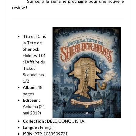
Sur ce, à la semaine prochaine pour une nouvelle
review !
Titre :
Dans
la Tete de
Sherlock
Holmes T01
: l’Affaire du
Ticket
Scandaleux
1/2
Album:
48
pages
Editeur :
Ankama (24
mai 2019)
Collection :
DELC.CONQUISTA.
Langue :
Français
ISBN:
979-1033509721