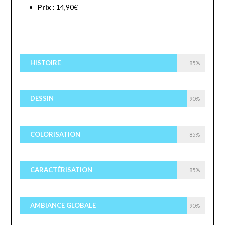
Prix :
14,90€
HISTOIRE
85%
DESSIN
90%
COLORISATION
85%
CARACTÉRISATION
85%
AMBIANCE GLOBALE
90%