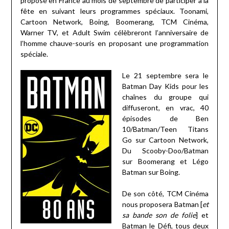
propose en France au mois de septembre de participer à la
fête en suivant leurs programmes spéciaux. Toonami,
Cartoon Network, Boing, Boomerang, TCM Cinéma,
Warner TV, et Adult Swim célèbreront l’anniversaire de
l’homme chauve-souris en proposant une programmation
spéciale.
Le 21 septembre sera le
Batman Day Kids pour les
chaînes du groupe qui
diffuseront, en vrac, 40
épisodes de Ben
10/Batman/Teen Titans
Go sur Cartoon Network,
Du Scooby-Doo/Batman
sur Boomerang et Légo
Batman sur Boing.
De son côté, TCM Cinéma
nous proposera Batman [
et
sa bande son de folie
] et
Batman le Défi, tous deux