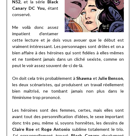
N52,
et la série
Black
Canary DC You,
étant
conservé.
Me voilà donc assez
impatient d’entamer
cette lecture et je dois vous avouer que le début est
vraiment intéressant. Les personnages sont drôles et on a
bien affaire à des héroïnes qui sont fidèles à elles-mêmes
et ne tombent jamais dans un cliché sexiste, comme on
peut le voir assez souvent de-ci de-là.
On doit cela très probablement à
Shawna
et
Julie Benson
,
les deux scénaristes, qui produisent un travail réellement
bien maîtrisé, ne tombant jamais non plus dans le
féminisme trop prononcé.
Les héroïnes sont des femmes, certes, mais elles sont
avant tout des personnification d’idées, le sexe important
donc très peu, même si, soyons honnêtes, les dessins de
Claire Roe
et
Roge Antonio
sublime totalement le trio.
J’ai personnellement trouvé
Black Canary
absolument