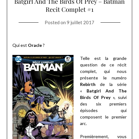
Batgirl And The Birds Of Prey – Batman
Recit Complet #1
Posted on
9 juillet 2017
Qui est
Oracle
?
Telle est la grande
question de ce récit
complet, qui nous
présente le numéro
Rebirth
de la série
«
Batgirl And The
Birds Of Prey
», suivi
des six premiers
épisodes qui
composent le premier
arc.
Premièrement, vous