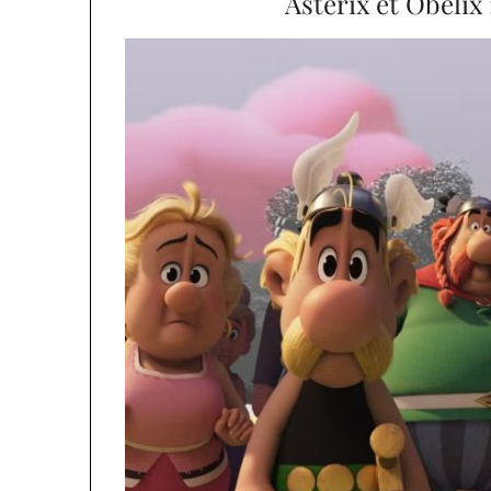
Astérix et Obélix