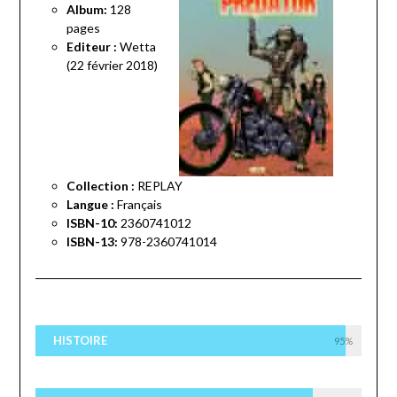
Album:
128
pages
Editeur :
Wetta
(22 février 2018)
Collection :
REPLAY
Langue :
Français
ISBN-10:
2360741012
ISBN-13:
978-2360741014
HISTOIRE
95%