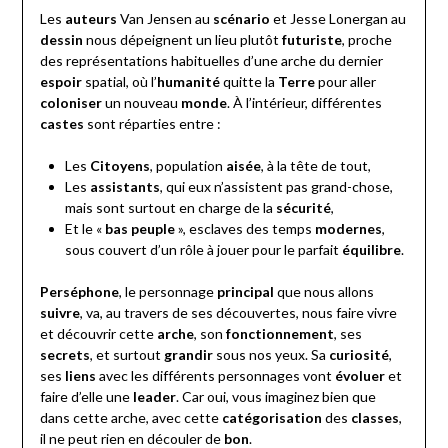
Les
auteurs
Van Jensen au
scénario
et Jesse Lonergan au
dessin
nous dépeignent un lieu plutôt
futuriste
, proche
des représentations habituelles d’une arche du dernier
espoir
spatial, où l’
humanité
quitte la
Terre
pour aller
coloniser
un nouveau
monde
. À l’intérieur, différentes
castes
sont réparties entre :
Les
Citoyens
, population
aisée
, à la tête de tout,
Les
assistants
, qui eux n’assistent pas grand-chose,
mais sont surtout en charge de la
sécurité
,
Et le «
bas peuple
», esclaves des temps
modernes
,
sous couvert d’un rôle à jouer pour le parfait
équilibre
.
Perséphone
, le personnage
principal
que nous allons
suivre
, va, au travers de ses découvertes, nous faire vivre
et découvrir cette
arche
, son
fonctionnement
, ses
secrets
, et surtout
grandir
sous nos yeux. Sa
curiosité
,
ses
liens
avec les différents personnages vont
évoluer
et
faire d’elle une
leader
. Car oui, vous imaginez bien que
dans cette arche, avec cette
catégorisation
des
classes
,
il ne peut rien en découler de
bon
.