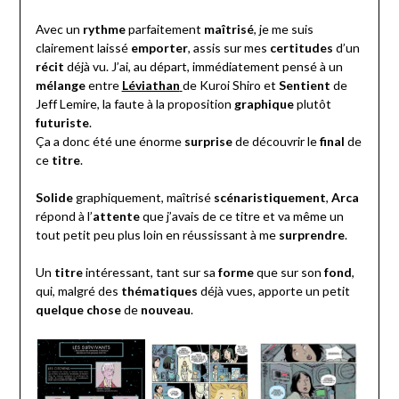
Avec un
rythme
parfaitement
maîtrisé
, je me suis
clairement laissé
emporter
, assis sur mes
certitudes
d’un
récit
déjà vu. J’ai, au départ, immédiatement pensé à un
mélange
entre
Léviathan
de Kuroi Shiro et
Sentient
de
Jeff Lemire, la faute à la proposition
graphique
plutôt
futuriste
.
Ça a donc été une énorme
surprise
de découvrir le
final
de
ce
titre
.
Solide
graphiquement, maîtrisé
scénaristiquement
,
Arca
répond à l’
attente
que j’avais de ce titre et va même un
tout petit peu plus loin en réussissant à me
surprendre
.
Un
titre
intéressant, tant sur sa
forme
que sur son
fond
,
qui, malgré des
thématiques
déjà vues, apporte un petit
quelque chose
de
nouveau
.