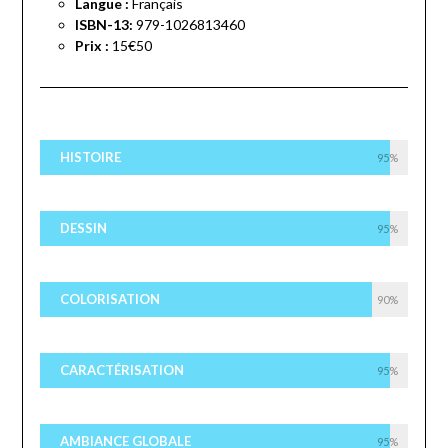
Langue :
Français
ISBN-13:
979-1026813460
Prix :
15€50
HISTOIRE
95%
DESSIN
95%
COLORISATION
90%
CARACTÉRISATION
95%
AMBIANCE GLOBALE
95%