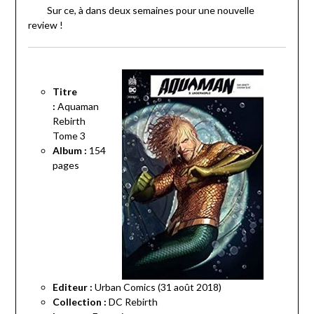
Sur ce, à dans deux semaines pour une nouvelle
review !
Titre
:
Aquaman
Rebirth
Tome 3
Album :
154
pages
Editeur :
Urban Comics (31 août 2018)
Collection :
DC Rebirth