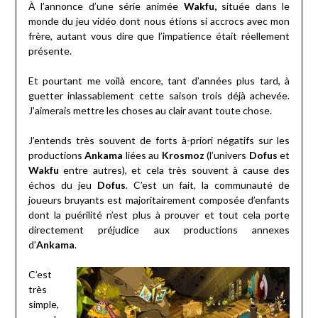
À l’annonce d’une série animée
Wakfu,
située dans le
monde du jeu vidéo dont nous étions si accrocs avec mon
frère, autant vous dire que l’impatience était réellement
présente.
Et pourtant me voilà encore, tant d’années plus tard, à
guetter inlassablement cette saison trois déjà achevée.
J’aimerais mettre les choses au clair avant toute chose.
J’entends très souvent de forts à-priori négatifs sur les
productions
Ankama
liées au
Krosmoz
(l’univers
Dofus
et
Wakfu
entre autres), et cela très souvent à cause des
échos du jeu
Dofus
. C’est un fait, la communauté de
joueurs bruyants est majoritairement composée d’enfants
dont la puérilité n’est plus à prouver et tout cela porte
directement préjudice aux productions annexes
d’
Ankama
.
C’est
très
simple,