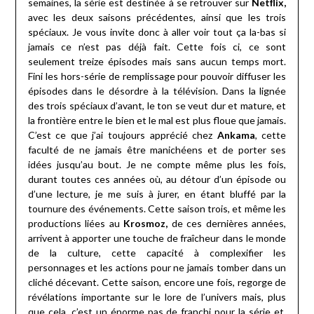
semaines, la série est destinée à se retrouver sur
Netflix,
avec les deux saisons précédentes, ainsi que les trois
spéciaux. Je vous invite donc à aller voir tout ça la-bas si
jamais ce n’est pas déjà fait. Cette fois ci, ce sont
seulement treize épisodes mais sans aucun temps mort.
Fini les hors-série de remplissage pour pouvoir diffuser les
épisodes dans le désordre à la télévision. Dans la lignée
des trois spéciaux d’avant, le ton se veut dur et mature, et
la frontière entre le bien et le mal est plus floue que jamais.
C’est ce que j’ai toujours apprécié chez
Ankama
, cette
faculté de ne jamais être manichéens et de porter ses
idées jusqu’au bout. Je ne compte même plus les fois,
durant toutes ces années où, au détour d’un épisode ou
d’une lecture, je me suis à jurer, en étant bluffé par la
tournure des événements. Cette saison trois, et même les
productions liées au
Krosmoz,
de ces dernières années,
arrivent à apporter une touche de fraîcheur dans le monde
de la culture, cette capacité à complexifier les
personnages et les actions pour ne jamais tomber dans un
cliché décevant. Cette saison, encore une fois, regorge de
révélations importante sur le lore de l’univers mais, plus
que cela, c’est un énorme pas de franchi pour la série et,