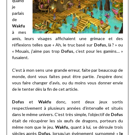
quand
je
parlais
de
Wakfu
à mes
amis, leurs visages affichaient une grimace et des
réflexions telles que « Ah, le truc basé sur
Dofus,
là ? » ou
« Mouais, j’aime pas trop
Dofus,
c’est pour les gamins… »
fusaient.
C’est à mon sens une grande erreur, faite par beaucoup de
monde, dont vous faites peut être partie. J’espère donc
vous faire changer d’avis, ou du moins vous donner envie
de le tenter dès la fin de cet article.
Dofus
et
Wakfu
donc, sont deux jeux sortis
respectivement à plusieurs années d’intervalle et situés
dans le même univers. C’est très simple, l’objectif de
Dofus
était de récupérer les six œufs de dragons, porteurs du
même nom que le jeu.
Wakfu,
quant à lui, se déroule trois
siècles après
Dofus
, lorsqu’un événement surnommé «
le