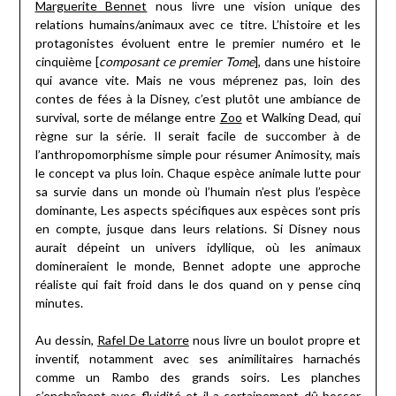
Marguerite Bennet
nous livre une vision unique des
relations humains/animaux avec ce titre. L’histoire et les
protagonistes évoluent entre le premier numéro et le
cinquième [
composant ce premier Tome
], dans une histoire
qui avance vite. Mais ne vous méprenez pas, loin des
contes de fées à la Disney, c’est plutôt une ambiance de
survival, sorte de mélange entre
Zoo
et Walking Dead, qui
règne sur la série. Il serait facile de succomber à de
l’anthropomorphisme simple pour résumer Animosity, mais
le concept va plus loin. Chaque espèce animale lutte pour
sa survie dans un monde où l’humain n’est plus l’espèce
dominante, Les aspects spécifiques aux espèces sont pris
en compte, jusque dans leurs relations. Si Disney nous
aurait dépeint un univers idyllique, où les animaux
domineraient le monde, Bennet adopte une approche
réaliste qui fait froid dans le dos quand on y pense cinq
minutes.
Au dessin,
Rafel De
L
atorre
nous livre un boulot propre et
inventif, notamment avec ses animilitaires harnachés
comme un Rambo des grands soirs. Les planches
s’enchaînent avec fluidité et il a certainement dû bosser