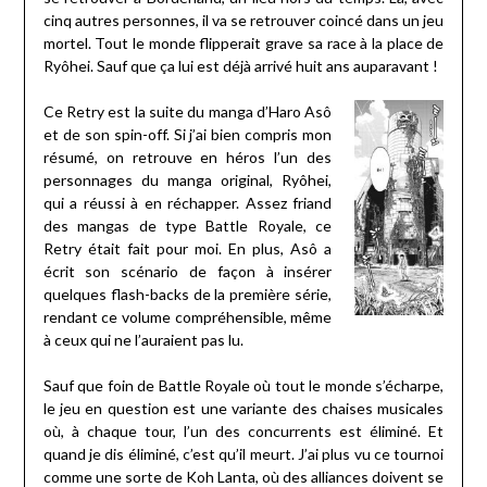
cinq autres personnes, il va se retrouver coincé dans un jeu
mortel. Tout le monde flipperait grave sa race à la place de
Ryôhei. Sauf que ça lui est déjà arrivé huit ans auparavant !
Ce Retry est la suite du manga d’Haro Asô
et de son spin-off. Si j’ai bien compris mon
résumé, on retrouve en héros l’un des
personnages du manga original, Ryôhei,
qui a réussi à en réchapper. Assez friand
des mangas de type Battle Royale, ce
Retry était fait pour moi. En plus, Asô a
écrit son scénario de façon à insérer
quelques flash-backs de la première série,
rendant ce volume compréhensible, même
à ceux qui ne l’auraient pas lu.
Sauf que foin de Battle Royale où tout le monde s’écharpe,
le jeu en question est une variante des chaises musicales
où, à chaque tour, l’un des concurrents est éliminé. Et
quand je dis éliminé, c’est qu’il meurt. J’ai plus vu ce tournoi
comme une sorte de Koh Lanta, où des alliances doivent se