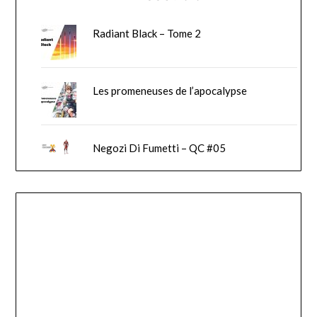
Radiant Black – Tome 2
Les promeneuses de l’apocalypse
Negozi Di Fumetti – QC #05