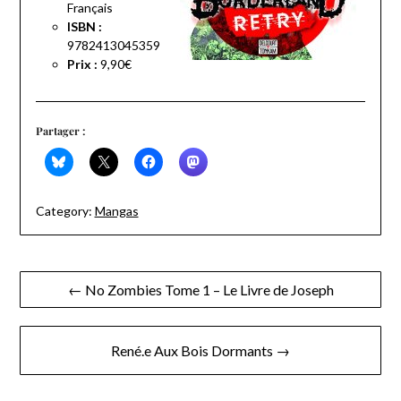
Français
ISBN :
9782413045359
Prix :
9,90€
Partager :
Category:
Mangas
Navigation
← No Zombies Tome 1 – Le Livre de Joseph
de
l’article
René.e Aux Bois Dormants →