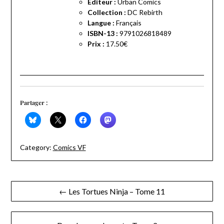
Editeur :
Urban Comics
Collection :
DC Rebirth
Langue :
Français
ISBN-13 :
9791026818489
Prix :
17.50€
Partager :
Category:
Comics VF
Navigation
← Les Tortues Ninja – Tome 11
de