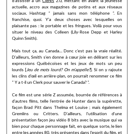
d’assister à un
Clerks
2.0, mettant en avant la jeunesse
actuelle, accro aux magazines de potins et aux réseaux
sociaux. Hashtag “ jamais sans mon téléphone ”. En
franchise, quoi. Y’a deux choses avec lesquelles on
plaisante pas : le portable et les fringues. Voilà pour vous
situer le niveau des Colleen (Lily-Rose Depp et Harley
Quinn Smith).
Mais tout ça, au Canada… Donc c’est pas la vraie réalité.
D’ailleurs, Smith s’en donne à cœur joie en délirant sur les
expressions Québécoises et les jeux de mots un peu
lourds [
Jeu de mots lourd? On m’appelle?
]. Si on y rajoute
les clins d’œil en arrière-plan, on pourrait renommer ce film
“ Y a t-il un Clerk pour sauver le Canada? ”.
Ce film est une série Z assumée, bourrée de références à
d’autres films, telle l’entrée de Hunter dans la supérette,
façon Brad Pitt dans Thelma et Louise ; mais également
Gremlins ou Critters. D’ailleurs, l’utilisation d’une
présentation façon jeu vidéo 8 bits avec la musique qui va
bien pour chaque personnage fait, en quelque sorte, le lien
entre les années 80, très présentes dans l’esprit du film, et