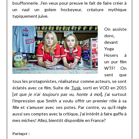
bouffonnerie. J’en veux pour preuve le fait de faire créer à
un nazi un golem hockeyeur, créature mythique
typiquement juive.
On assiste
donc,
devant
Yoga
Hosers à
un pur film
WTF! On
sent que
tous les protagonistes, réalisateur comme acteurs, se sont
éclatés avec ce film. Suite de
Tusk
, sorti en VOD en 2015
[
et que je n’ai toujours pas vu, honte à moi
], j’ai surtout
l’impression que Smith a voulu offrir un premier rôle à sa
fille et s’amuser avec ses potes. Par contre, vu qu’il règle
aussi ses comptes avec la critique, j’ai intérêt à faire gaffe à
mes miches! Allez, bientôt disponible en France?
Partager :