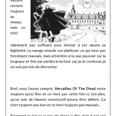
dessins
restent
toujours
au
niveau,
mais ce
n’est
clairement pas suffisant pour donner à cet œuvre sa
légitimité. Le manga retarde son plaidoyer, ce qui n’est pas
forcément mauvais, mais attention à ne pas pousser sur la
longueur et finir par perdre le lecteur car, je le confesse, je
ne suis pas loin de décrocher.
Bref, vous l’aurez compris,
Versailles Of The Dead
reste
toujours aussi flou et ce n’est pas cette fois-ci, non plus,
qu’un avis de l’œuvre constructif pourra être délivré. Ce
n’est toujours pas bon et ce n’est toujours pas mauvais…
Rarement je n’ai eu si peu de chose à dire, mais il est vrai