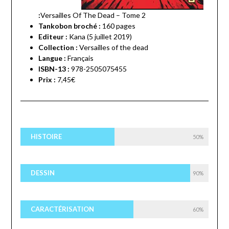
:
Versailles Of The Dead – Tome 2
Tankobon broché :
160 pages
Editeur :
Kana (5 juillet 2019)
Collection :
Versailles of the dead
Langue :
Français
ISBN-13 :
978-2505075455
Prix :
7,45€
HISTOIRE
50%
DESSIN
90%
CARACTÉRISATION
60%