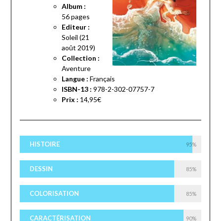
Album :
56 pages
Editeur :
Soleil (21
août 2019)
Collection :
Aventure
Langue :
Français
ISBN-13 :
978-2-302-07757-7
Prix :
14,95€
HISTOIRE
95%
DESSIN
85%
COLORISATION
85%
CARACTÉRISATION
90%