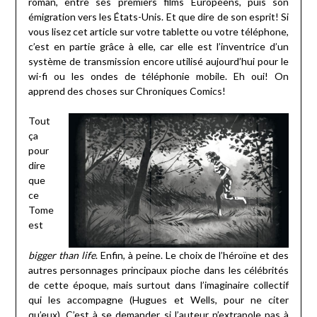
roman, entre ses premiers films Européens, puis son
émigration vers les États-Unis. Et que dire de son esprit! Si
vous lisez cet article sur votre tablette ou votre téléphone,
c’est en partie grâce à elle, car elle est l’inventrice d’un
système de transmission encore utilisé aujourd’hui pour le
wi-fi ou les ondes de téléphonie mobile. Eh oui! On
apprend des choses sur Chroniques Comics!
Tout
ça
pour
dire
que
ce
Tome
est
bigger than life
. Enfin, à peine. Le choix de l’héroïne et des
autres personnages principaux pioche dans les célébrités
de cette époque, mais surtout dans l’imaginaire collectif
qui les accompagne (Hugues et Wells, pour ne citer
qu’eux). C’est à se demander si l’auteur n’extrapole pas à