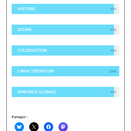
HISTOIRE
95%
DESSIN
95%
COLORISATION
95%
CARACTÉRISATION
100%
AMBIANCE GLOBALE
95%
Partager :