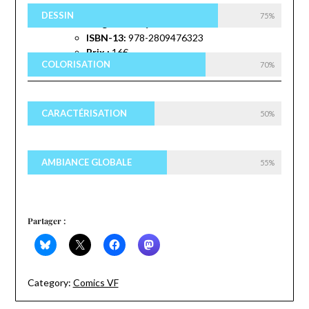
Editeur :
Panini Comics (6 fevrier 2019)
DESSIN
75%
Langue :
Français
ISBN-13:
978-2809476323
Prix :
16€
COLORISATION
70%
CARACTÉRISATION
50%
AMBIANCE GLOBALE
55%
Partager :
Category:
Comics VF