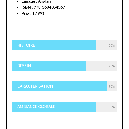
Langue :
Anglais
ISBN :
978-1684054367
Prix :
17,99$
HISTOIRE
80%
DESSIN
70%
CARACTÉRISATION
90%
AMBIANCE GLOBALE
80%