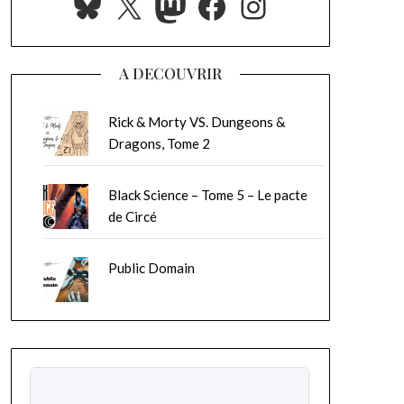
Bluesky
X
Mastodon
Facebook
Instagram
A DECOUVRIR
Rick & Morty VS. Dungeons &
Dragons, Tome 2
Black Science – Tome 5 – Le pacte
de Circé
Public Domain