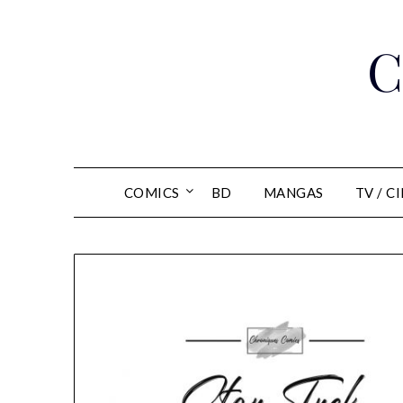
Skip
to
C
content
COMICS
BD
MANGAS
TV / C