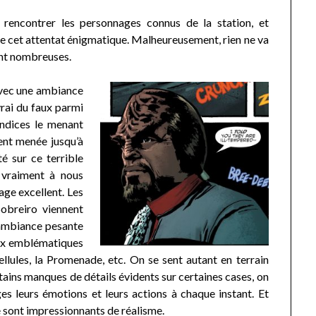
ontrer les personnages connus de la station, et
re cet attentat énigmatique. Malheureusement, rien ne va
ont nombreuses.
avec une ambiance
rai du faux parmi
indices le menant
ent menée jusqu’à
té sur ce terrible
 vraiment à nous
rage excellent. Les
Sobreiro viennent
 ambiance pesante
ieux emblématiques
ellules, la Promenade, etc. On se sent autant en terrain
rtains manques de détails évidents sur certaines cases, on
es leurs émotions et leurs actions à chaque instant. Et
e sont impressionnants de réalisme.