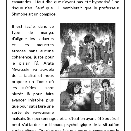
camarades. Il faut dire que n’ayant pas été hypnotisé il ne
risque rien. Sauf que… Il semblerait que le professeur
Shimobe ait un complice.
Il est facile, dans ce
type de manga,
d’aligner les cadavres
et les meurtres
atroces sans aucune
cohérence, juste pour
le plaisir [
!
]. Arata
Miyatsuki va au-delà
de la facilité et nous
propose un Tome où
les suicides sont
plutôt là pour faire
avancer l’histoire, plus
que pour satisfaire une
sorte de voyeurisme
malsain. Ses personnages et la situation ayant été posés, il
peut s’attarder sur l’impact psychologique de la situation
sur les élèves. Qui plus est, il joue avec eux, comme avec le