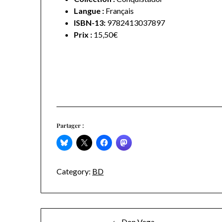
Langue :
Français
ISBN-13:
9782413037897
Prix :
15,50€
Partager :
Category:
BD
Navigation
← Don Vega