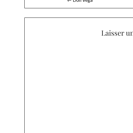
de
l’article
Laisser u