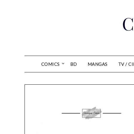
Skip
to
C
content
COMICS
BD
MANGAS
TV / C