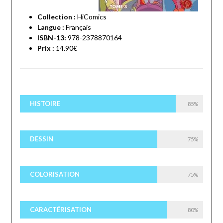
Collection :
HiComics
Langue :
Français
ISBN-13:
978-2378870164
Prix :
14.90€
HISTOIRE
85%
DESSIN
75%
COLORISATION
75%
CARACTÉRISATION
80%