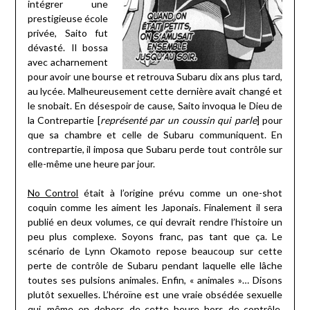
intégrer une
prestigieuse école
privée, Saito fut
dévasté. Il bossa
avec acharnement
pour avoir une bourse et retrouva Subaru dix ans plus tard,
au lycée. Malheureusement cette dernière avait changé et
le snobait. En désespoir de cause, Saito invoqua le Dieu de
la Contrepartie [
représenté par un coussin qui parle
] pour
que sa chambre et celle de Subaru communiquent. En
contrepartie, il imposa que Subaru perde tout contrôle sur
elle-même une heure par jour.
No Control
était à l’origine prévu comme un one-shot
coquin comme les aiment les Japonais. Finalement il sera
publié en deux volumes, ce qui devrait rendre l’histoire un
peu plus complexe. Soyons franc, pas tant que ça. Le
scénario de Lynn Okamoto repose beaucoup sur cette
perte de contrôle de Subaru pendant laquelle elle lâche
toutes ses pulsions animales. Enfin, « animales »… Disons
plutôt sexuelles. L’héroïne est une vraie obsédée sexuelle
qui, même en dehors de cette heure hors de contrôle,