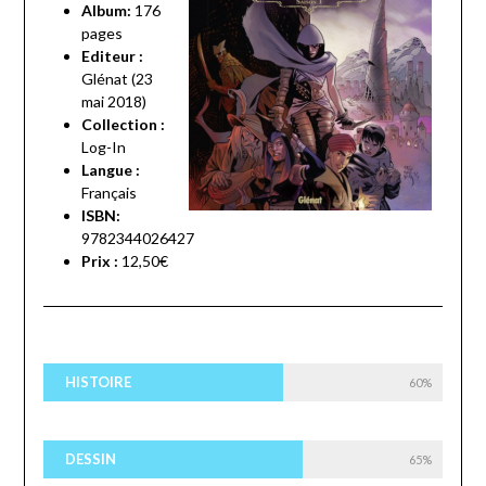
Album:
176
pages
Editeur :
Glénat (23
mai 2018)
Collection :
Log-In
Langue :
Français
ISBN:
9782344026427
Prix :
12,50€
HISTOIRE
60%
DESSIN
65%