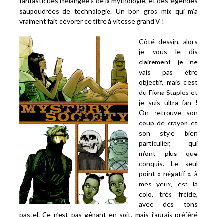
fantastiques mélangée à de la mythologie, et des légendes
saupoudrées de technologie. Un bon gros mix qui m’a
vraiment fait dévorer ce titre à vitesse grand V !
Côté dessin, alors
je vous le dis
clairement je ne
vais pas être
objectif, mais c’est
du Fiona Staples et
je suis ultra fan !
On retrouve son
coup de crayon et
son style bien
particulier, qui
m’ont plus que
conquis. Le seul
point « négatif », à
mes yeux, est la
colo, très froide,
avec des tons
pastel. Ce n’est pas gênant en soit, mais j’aurais préféré