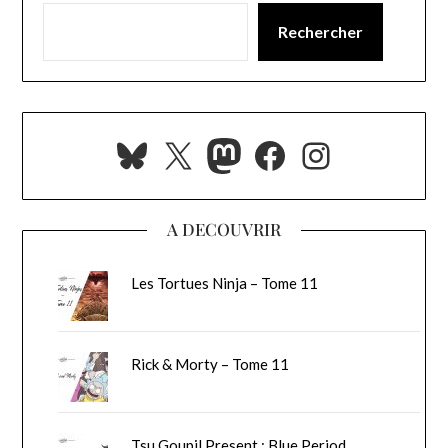
Rechercher
Bluesky
X
Mastodon
Facebook
Instagra
A DECOUVRIR
Les Tortues Ninja – Tome 11
Rick & Morty – Tome 11
Tsu Goupil Present : Blue Period