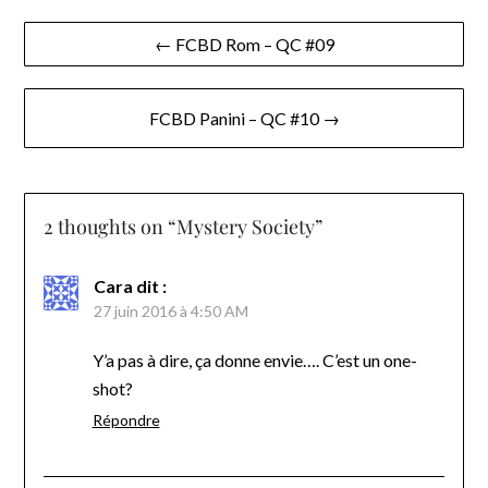
Navigation
← FCBD Rom – QC #09
de
l’article
FCBD Panini – QC #10 →
2 thoughts on “
Mystery Society
”
Cara
dit :
27 juin 2016 à 4:50 AM
Y’a pas à dire, ça donne envie…. C’est un one-
shot?
Répondre