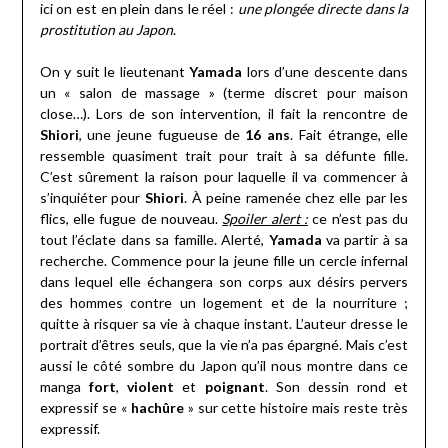
ici on est en plein dans le réel :
une plongée directe dans la
prostitution au Japon
.
On y suit le lieutenant
Yamada
lors d’une descente dans
un « salon de massage » (terme discret pour maison
close…). Lors de son intervention, il fait la rencontre de
Shiori
, une jeune fugueuse de
16 ans
. Fait étrange, elle
ressemble quasiment trait pour trait à sa défunte fille.
C’est sûrement la raison pour laquelle il va commencer à
s’inquiéter pour
Shiori
. À peine ramenée chez elle par les
flics, elle fugue de nouveau.
Spoiler alert :
ce n’est pas du
tout l’éclate dans sa famille. Alerté,
Yamada
va partir à sa
recherche. Commence pour la jeune fille un cercle infernal
dans lequel elle échangera son corps aux désirs pervers
des hommes contre un logement et de la nourriture ;
quitte à risquer sa vie à chaque instant. L’auteur dresse le
portrait d’êtres seuls, que la vie n’a pas épargné. Mais c’est
aussi le côté sombre du Japon qu’il nous montre dans ce
manga
fort
,
violent
et
poignant
. Son dessin rond et
expressif se «
hachûre
» sur cette histoire mais reste très
expressif.