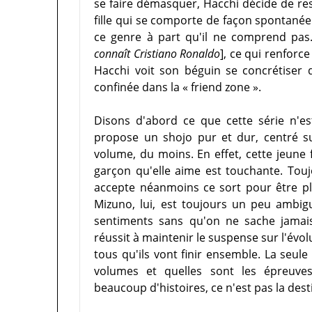
se faire démasquer, Hacchi décide de res
fille qui se comporte de façon spontané
ce genre à part qu'il ne comprend pas.
connaît Cristiano Ronaldo
], ce qui renforc
Hacchi voit son béguin se concrétiser d
confinée dans la « friend zone ».
Disons d'abord ce que cette série n'
propose un shojo pur et dur, centré s
volume, du moins. En effet, cette jeune f
garçon qu'elle aime est touchante. Toujo
accepte néanmoins ce sort pour être plu
Mizuno, lui, est toujours un peu ambigu
sentiments sans qu'on ne sache jamais
réussit à maintenir le suspense sur l'évolu
tous qu'ils vont finir ensemble. La seul
volumes et quelles sont les épreuve
beaucoup d'histoires, ce n'est pas la dest