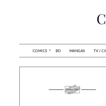
Skip
to
C
content
COMICS
BD
MANGAS
TV / C