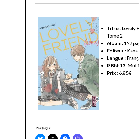
Titre :
Lovely F
Tome 2
Album:
192 pa
Editeur :
Kana
Langue :
Franç
ISBN-13:
Multi
Prix :
6,85€
Partager :