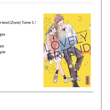
riend (Zone) Tome 1 /
ges
ais
ple