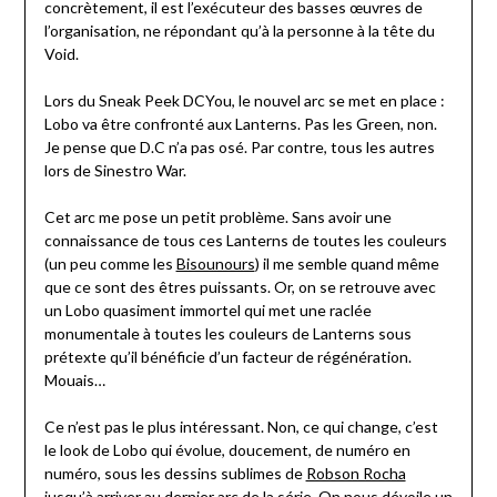
concrètement, il est l’exécuteur des basses œuvres de
l’organisation, ne répondant qu’à la personne à la tête du
Void.
Lors du Sneak Peek DCYou, le nouvel arc se met en place :
Lobo va être confronté aux Lanterns. Pas les Green, non.
Je pense que D.C n’a pas osé. Par contre, tous les autres
lors de Sinestro War.
Cet arc me pose un petit problème. Sans avoir une
connaissance de tous ces Lanterns de toutes les couleurs
(un peu comme les
Bisounours
) il me semble quand même
que ce sont des êtres puissants. Or, on se retrouve avec
un Lobo quasiment immortel qui met une raclée
monumentale à toutes les couleurs de Lanterns sous
prétexte qu’il bénéficie d’un facteur de régénération.
Mouais…
Ce n’est pas le plus intéressant. Non, ce qui change, c’est
le look de Lobo qui évolue, doucement, de numéro en
numéro, sous les dessins sublimes de
Robson Rocha
jusqu’à arriver au dernier arc de la série. On nous dévoile un