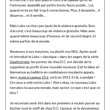
l’retrouver, éparpillé par petits bouts façon puzzle… Lui,
quand on lui en fait trop il correctionne. Plus, il dynamite… il
disperse… et il ventile…
Mais Lobo ce n’est pas (que) de la violence gratuite. Bon,
d’accord, c’est beaucoup de violence gratuite. Mais avec
quand même beaucoup d’humour et de second degré. Et
même parfois de la morale.
Revenons à nos moutons, ou plutôt nos N52. Après avoir
ré-introduit le Lobo « classique » dans les pages de la série
Deathstroke
, les pontes de chez D.C ont décidé de le
supprimer au profit d’une nouvelle mouture. Exit le biker et
bienvenue au bellâtre en combinaison moulante apparu
dans
Justice League 23.2
, sorti en 2013. Et là, scandale !
On nous a volé notre Lobo ! Alors okay, ce nouveau Lobo
non plus n’a aucune morale, mais qu’est-ce que c’est que ce
binz ?
Je reconnais avoir été dans les premiers à vouloir passer au
bûcher tout le staff de chez D.C, l’auteur, et le dessinateur