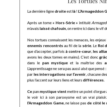
Les Tortues Ni
La dernière ligne
droite
est
là
!
L’Armageddon 
Après un tome
« Hors-Série »
intitulé
Armagedd
m’avais
laissé chafouin
, on rentre ici dans le vif 
Nos tortues connaissent les menaces, les enjeux
ennemis rencontrés
au fil de la
série
. Le
Roi 
que d’accepter, parfois
à contre-cœur
,
les alli
avons les deux tomes en mains). C’est donc
grâc
dans le
pan mystique
et la maîtrise des
a
L’apprentissage ne sera pas aussi aisé que pensé
par
les interrogations sur l’avenir
, chacune de
plus l’accent sur leurs liens et leurs
différences
.
Ce
pan
mystique vient
mettre un point d’orgue à
le voir ici à son paroxysme est un vrai plaisir
l’Armageddon Game
, ne laisse pas
de côté le 