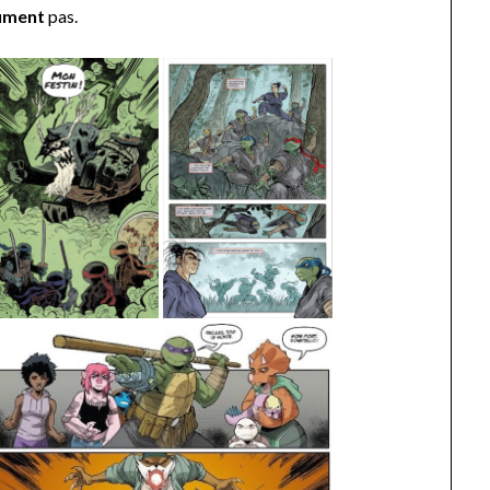
lument
pas.