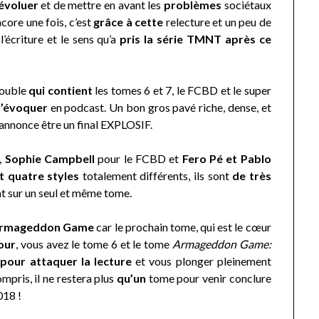
évoluer
et de mettre en avant les
problèmes
sociétaux
ore une fois, c’est
grâce à cette
relecture et un peu de
’écriture et le sens qu’a
pris la série TMNT après ce
 double
qui contient
les tomes 6 et 7, le FCBD et le super
’évoquer
en podcast. Un bon gros pavé riche, dense, et
’annonce être un final EXPLOSIF.
,
Sophie Campbell
pour le FCBD et
Fero Pé et Pablo
t quatre styles
totalement différents, ils sont
de très
nt sur un seul et même tome.
’Armageddon Game
car le prochain tome, qui est le cœur
jour
, vous avez le tome 6 et le tome
Armageddon Game:
pour attaquer la lecture
et vous plonger pleinement
mpris, il ne restera plus
qu’un
tome pour venir conclure
018 !