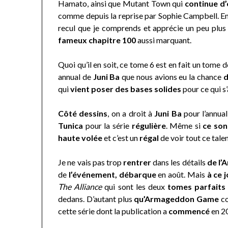
Hamato, ainsi que Mutant Town qui
continue d’
comme depuis la reprise par Sophie Campbell. Enc
recul que je comprends et apprécie un peu plus l
fameux chapitre 100
aussi marquant.
Quoi qu’il en soit, ce tome 6 est en fait un tome
annual de
Juni Ba
que nous avions eu la chance
d
qui
vient poser des bases solides
pour ce qui s
Côté dessins
, on a droit à
Juni Ba
pour l’annual
Tunica
pour la série
régulière
. Même si
ce son
haute volée
et c’est un
régal
de voir tout ce tale
Je ne vais pas trop
rentrer
dans les détails
de l
de
l’événement, débarque
en août. Mais
à ce 
The Alliance
qui sont les deux
tomes parfaits 
dedans. D’autant plus
qu’Armageddon Game
co
cette série dont la publication a
commencé
en 2