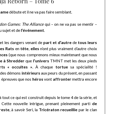
nja Reborn – Tome 6
Game
débute et il ne va pas faire semblant.
on Games: The Alliance
qui – on ne va pas se mentir –
du sujet et de
l’événement
.
 et les dangers venant de
part et d’autre
de
tous leurs
des Rats
en
tête
,
elles
n’ont plus vraiment d’autre choix
ances
(que nous comprenons mieux maintenant que nous
e à Shredder
que
l’univers
TMNT met les deux pieds
rts
« occultes »
. À chaque
tortue
sa spécialité !
 : des démons
intérieurs
aux peurs du présent, en passant
s épreuves que nos
héros
vont
affronter
mettra encore
 tout ce qui est construit depuis le tome 4 de la série, et
. Cette nouvelle intrigue, prenant pleinement parti
de
reste
, à savoir Seri, la
Tricératon recueillie
par le clan