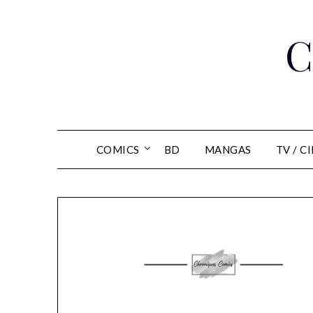
Skip
to
C
content
COMICS
BD
MANGAS
TV / C