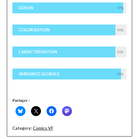
DESSIN
97%
COLORISATION
90%
CARACTÉRISATION
90%
AMBIANCE GLOBALE
95%
Partager :
Category:
Comics VF