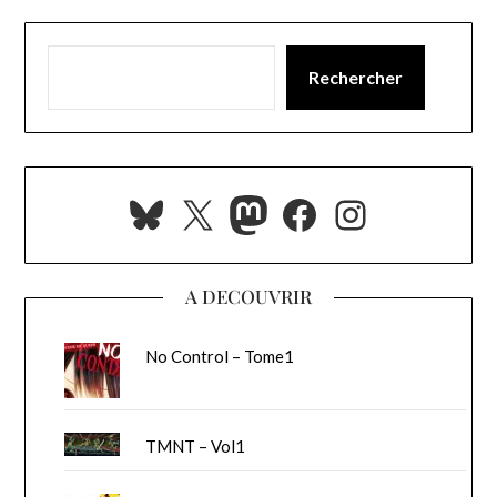
Rechercher
Bluesky
X
Mastodon
Facebook
Instagra
A DECOUVRIR
No Control – Tome1
TMNT – Vol1