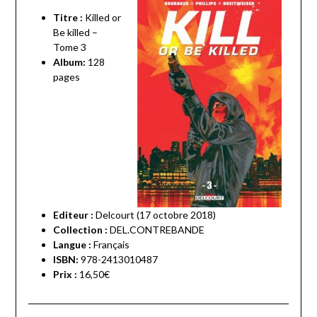
Titre :
Killed or
Be killed –
Tome 3
Album:
128
pages
Editeur :
Delcourt (17 octobre 2018)
Collection :
DEL.CONTREBANDE
Langue :
Français
ISBN:
978-2413010487
Prix :
16,50€