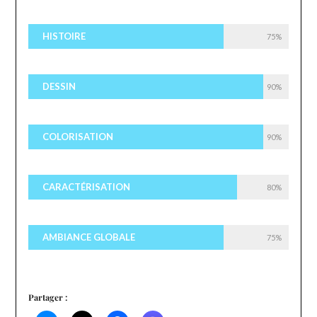
HISTOIRE
75%
DESSIN
90%
COLORISATION
90%
CARACTÉRISATION
80%
AMBIANCE GLOBALE
75%
Partager :