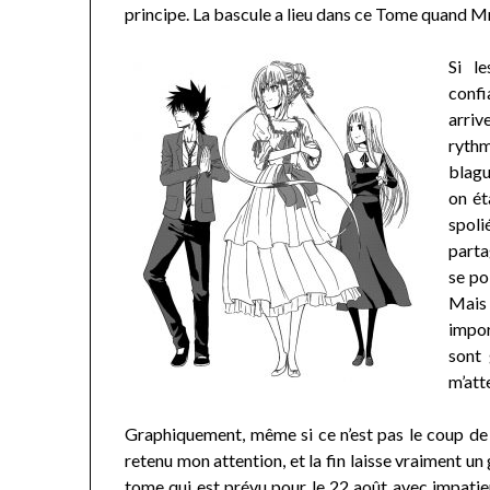
principe. La bascule a lieu dans ce Tome quand 
Si l
confi
arrive
rythm
blagu
on ét
spoli
parta
se po
Mais
impor
sont 
m’att
Graphiquement, même si ce n’est pas le coup de 
retenu mon attention, et la fin laisse vraiment un
tome qui est prévu pour le 22 août avec impatienc