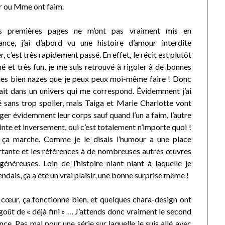
Mr ou Mme ont faim.
es premières pages ne m’ont pas vraiment mis en
ance, j’ai d’abord vu une histoire d’amour interdite
r, c’est très rapidement passé. En effet, le récit est plutôt
é et très fun, je me suis retrouvé à rigoler à de bonnes
es bien nazes que je peux peux moi-même faire ! Donc
ait dans un univers qui me correspond. Évidemment j’ai
é sans trop spolier, mais Taiga et Marie Charlotte vont
ger évidemment leur corps sauf quand l’un a faim, l’autre
inte et inversement, oui c’est totalement n’importe quoi !
 ça marche. Comme je le disais l’humour a une place
tante et les références à de nombreuses autres œuvres
généreuses. Loin de l’histoire niant niant à laquelle je
endais, ça a été un vrai plaisir, une bonne surprise même !
cœur, ça fonctionne bien, et quelques chara-design ont
 goût de « déjà fini » … J’attends donc vraiment le second
e. Pas mal pour une série sur laquelle je suis allé avec