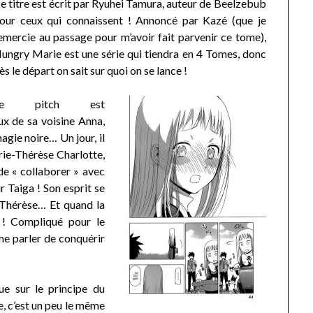
e titre est écrit par Ryuhei Tamura, auteur de Beelzebub
our ceux qui connaissent ! Annoncé par Kazé (que je
emercie au passage pour m’avoir fait parvenir ce tome),
ungry Marie est une série qui tiendra en 4 Tomes, donc
ès le départ on sait sur quoi on se lance !
Le pitch est
ux de sa voisine Anna,
agie noire… Un jour, il
arie-Thérèse Charlotte,
de « collaborer » avec
r Taiga ! Son esprit se
-Thérèse… Et quand la
e ! Compliqué pour le
me parler de conquérir
e sur le principe du
, c’est un peu le même