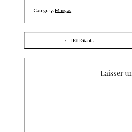
Category:
Mangas
Navigation
← I Kill Giants
de
l’article
Laisser u