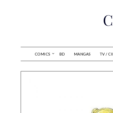
Skip
to
C
content
COMICS
BD
MANGAS
TV / C