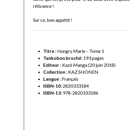
réticence !
Sur ce, bon appétit !
Titre :
Hungry Marie – Tome 1
Tankobon broché:
193 pages
Editeur :
Kazé Manga (20 juin 2018)
Collection :
KAZ.SHONEN
Langue :
Français
ISBN-10:
2820333184
ISBN-13:
978-2820333186