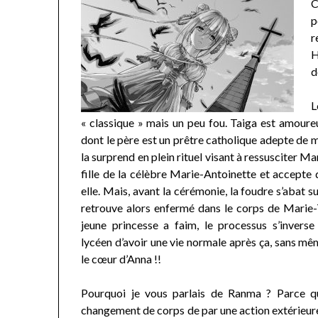
C
p
r
H
d
« classique » mais un peu fou. Taiga est amoure
dont le père est un prêtre catholique adepte de m
la surprend en plein rituel visant à ressusciter M
fille de la célèbre Marie-Antoinette et accepte 
elle. Mais, avant la cérémonie, la foudre s’abat su
retrouve alors enfermé dans le corps de Marie
jeune princesse a faim, le processus s’invers
lycéen d’avoir une vie normale après ça, sans mê
le cœur d’Anna !!
Pourquoi je vous parlais de Ranma ? Parce qu
changement de corps de par une action extérieure