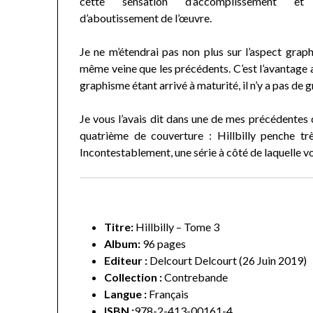
cette sensation d’accomplissement et
d’aboutissement de l’œuvre.
Je ne m’étendrai pas non plus sur l’aspect grap
même veine que les précédents. C’est l’avantage a
graphisme étant arrivé à maturité, il n’y a pas de
Je vous l’avais dit dans une de mes précédentes ch
quatrième de couverture : Hillbilly penche 
Incontestablement, une série à côté de laquelle v
Titre:
Hillbilly – Tome 3
Album:
96 pages
Editeur :
Delcourt Delcourt (26 Juin 2019)
Collection :
Contrebande
Langue :
Français
ISBN :
978-2-413-00161-4