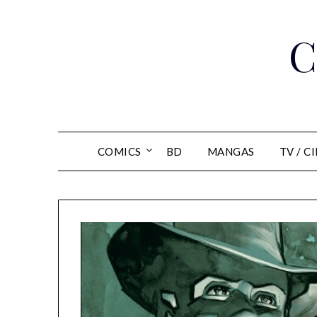
Skip
to
C
content
COMICS
BD
MANGAS
TV / C