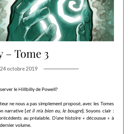
ly – Tome 3
n
24 octobre 2019
erver le Hillbilly de Powell?
auteur ne nous a pas simplement proposé, avec les Tomes
n narrative [
et il m’a bien eu, le bougre
]. Soyons clair :
précédents au préalable. D’une histoire « décousue » à
 dernier volume.