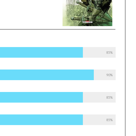
85%
90%
85%
85%